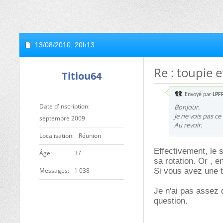
13/08/2010,
20h13
Re : toupie 
Titiou64
Envoyé par
LPF
Date d'inscription
Bonjour.
Je ne vois pas ce
septembre 2009
Au revoir.
Localisation
Réunion
Effectivement, le
ge
37
sa rotation. Or , e
Messages
1 038
Si vous avez une t
Je n'ai pas assez
question.