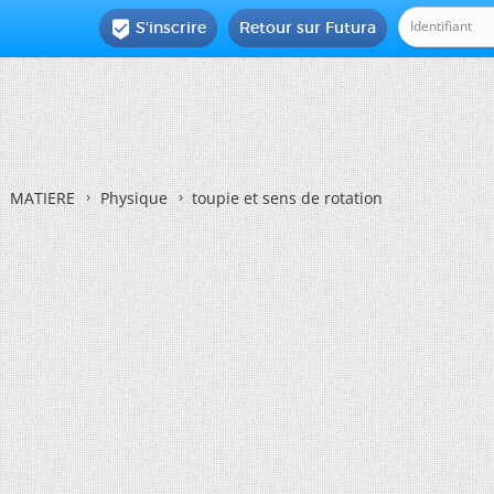
S'inscrire
Retour sur Futura

MATIERE
Physique
toupie et sens de rotation