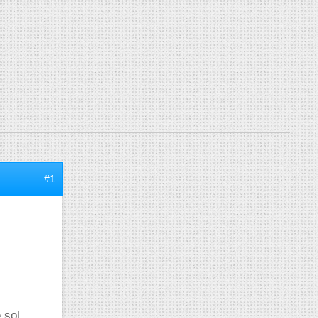
#1
 sol,