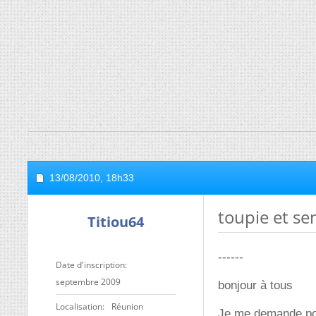
13/08/2010,
18h33
toupie et se
Titiou64
------
Date d'inscription
septembre 2009
bonjour à tous
Localisation
Réunion
Je me demande pour