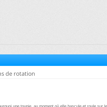
ns de rotation
quoi une toupie, au moment où elle bascule et roule sur le