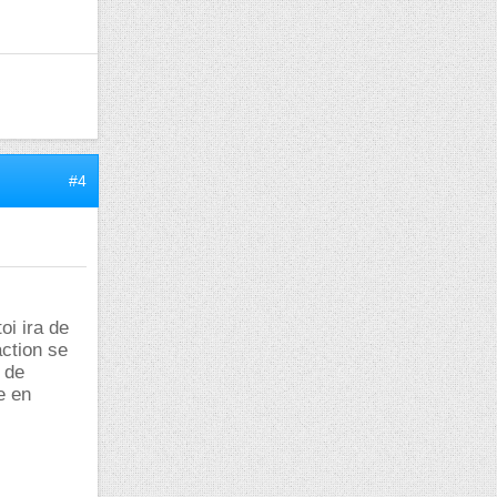
#4
oi ira de
action se
 de
e en