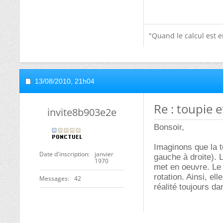
"Quand le calcul est en
13/08/2010,
21h04
Re : toupie 
invite8b903e2e
Bonsoir,
Imaginons que la to
Date d'inscription
janvier
gauche à droite). L
1970
met en oeuvre. Le 
rotation. Ainsi, el
Messages
42
réalité toujours d