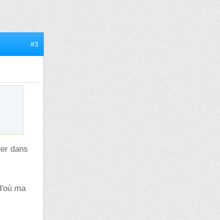
#3
uer dans
d'où ma