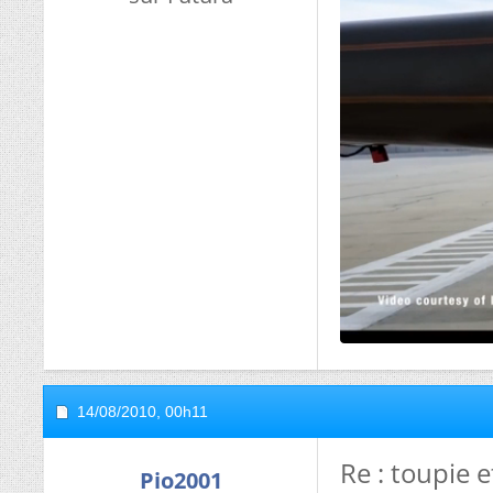
14/08/2010,
00h11
Re : toupie 
Pio2001