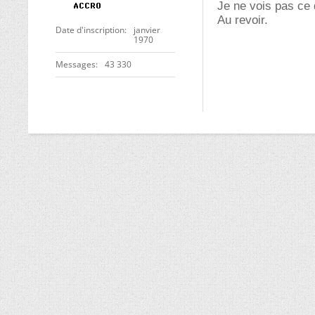
Je ne vois pas ce q
Au revoir.
Date d'inscription
janvier
1970
Messages
43 330