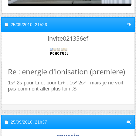
25/09/2010,
21h26
#5
invite021356ef
Re : energie d'ionisation (premiere)
1s² 2s pour Li et pour Li+ : 1s² 2s² , mais je ne voit
pas comment aller plus loin :S
25/09/2010,
21h37
#6
coussin