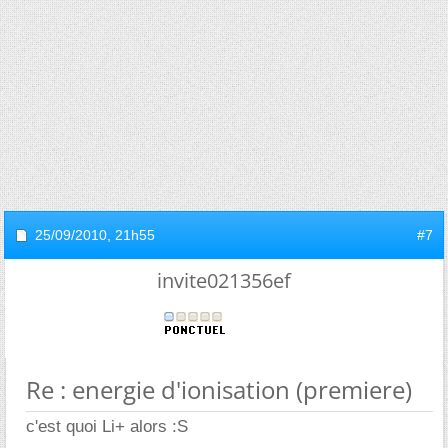
25/09/2010,
21h55
#7
invite021356ef
Re : energie d'ionisation (premiere)
c'est quoi Li+ alors :S