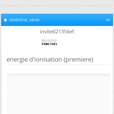
25/09/2010,
18h36
#1
invite021356ef
energie d'ionisation (premiere)