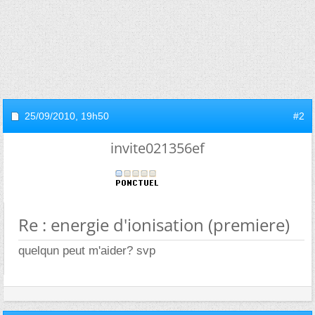
25/09/2010,
19h50
#2
invite021356ef
Re : energie d'ionisation (premiere)
quelqun peut m'aider? svp