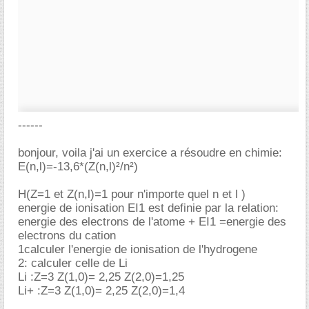
------
bonjour, voila j'ai un exercice a résoudre en chimie:
E(n,l)=-13,6*(Z(n,l)²/n²)
H(Z=1 et Z(n,l)=1 pour n'importe quel n et l )
energie de ionisation EI1 est definie par la relation:
energie des electrons de l'atome + EI1 =energie des
electrons du cation
1calculer l'energie de ionisation de l'hydrogene
2: calculer celle de Li
Li :Z=3 Z(1,0)= 2,25 Z(2,0)=1,25
Li+ :Z=3 Z(1,0)= 2,25 Z(2,0)=1,4