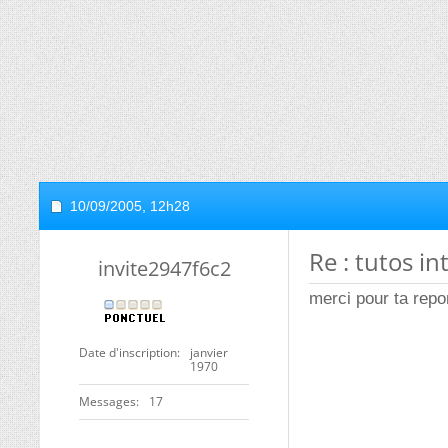
10/09/2005,
12h28
Re : tutos i
invite2947f6c2
merci pour ta repon
Date d'inscription
janvier
1970
Messages
17