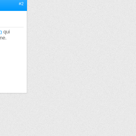
#2
n
qui
gne.