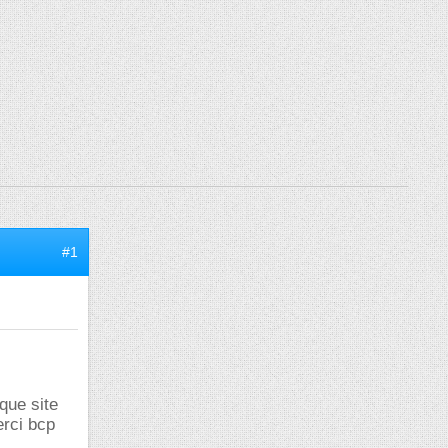
#1
que site
erci bcp