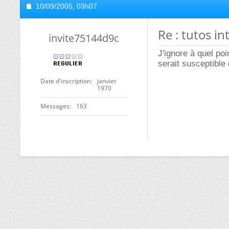
10/09/2005,
03h07
Re : tutos i
invite75144d9c
J'ignore à quel po
serait susceptible 
Date d'inscription
janvier
1970
Messages
163