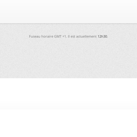
Fuseau horaire GMT +1. Il est actuellement
12h30
.
-
Futura
-
Archives
-
Conso
-