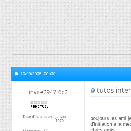
10/09/2005,
00h30
tutos inte
invite2947f6c2
------
Date d'inscription
janvier
boujours les ami j
1970
d'initiation a la 
chèrs amis
Messages
17