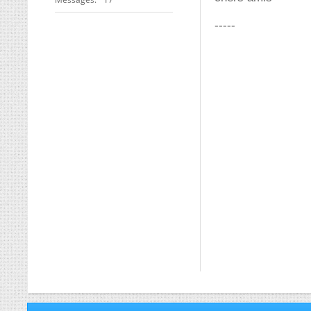
-----