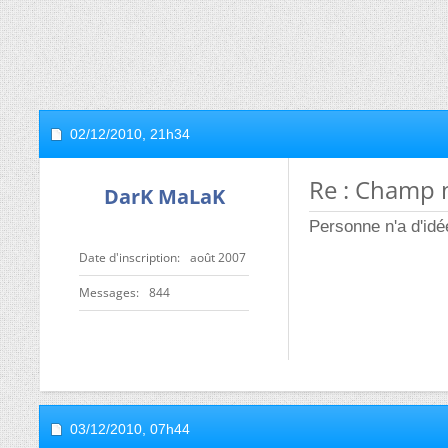
02/12/2010,
21h34
Re : Champ 
DarK MaLaK
Personne n'a d'idé
Date d'inscription
août 2007
Messages
844
03/12/2010,
07h44