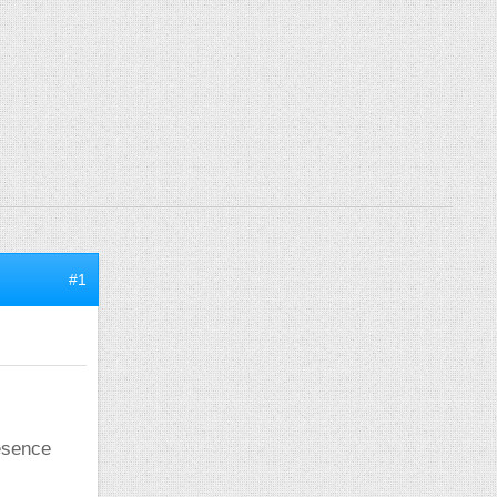
#1
résence