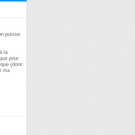
on puisse
à la
que pour
ique (donc
Si ma