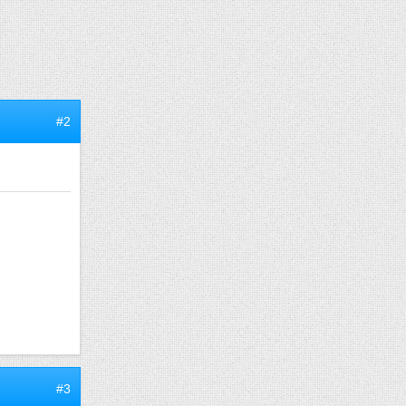
#2
#3