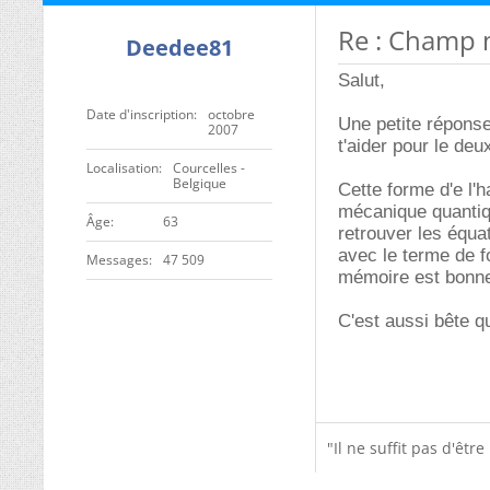
Re : Champ 
Deedee81
Salut,
Date d'inscription
octobre
Une petite réponse
2007
t'aider pour le deu
Localisation
Courcelles -
Belgique
Cette forme d'e l'
mécanique quantiq
ge
63
retrouver les équ
avec le terme de f
Messages
47 509
mémoire est bonne
C'est aussi bête q
"Il ne suffit pas d'êtr