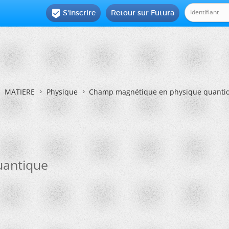
S'inscrire
Retour sur Futura

MATIERE
Physique
Champ magnétique en physique quanti
uantique