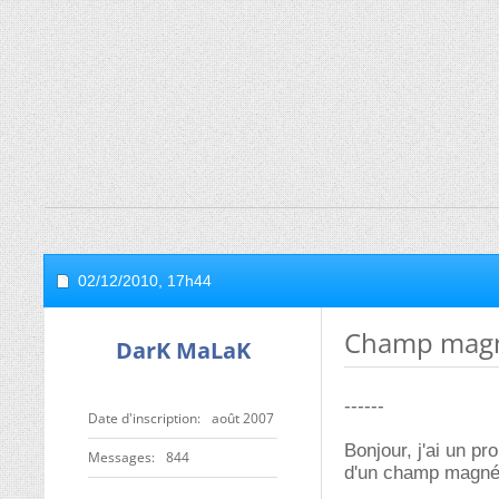
02/12/2010,
17h44
Champ magn
DarK MaLaK
------
Date d'inscription
août 2007
Bonjour, j'ai un p
Messages
844
d'un champ magnét