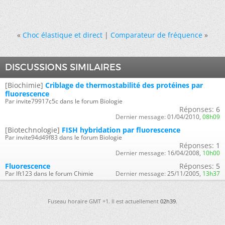
«
Choc élastique et direct
|
Comparateur de fréquence
»
DISCUSSIONS SIMILAIRES
[Biochimie]
Criblage de thermostabilité des protéines par
fluorescence
Par invite79917c5c dans le forum Biologie
Réponses:
6
Dernier message:
01/04/2010,
08h09
[Biotechnologie]
FISH hybridation par fluorescence
Par invite94d49f83 dans le forum Biologie
Réponses:
1
Dernier message:
16/04/2008,
10h00
Fluorescence
Réponses:
5
Par lft123 dans le forum Chimie
Dernier message:
25/11/2005,
13h37
Fuseau horaire GMT +1. Il est actuellement
02h39
.