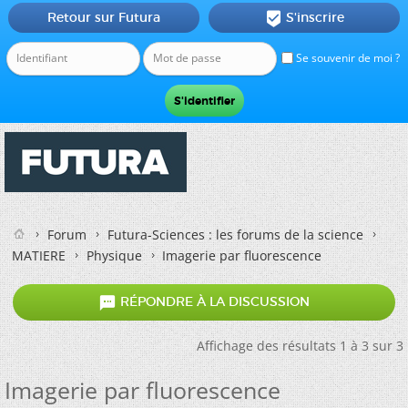
Retour sur Futura
S'inscrire

Se souvenir de moi ?
Forum
Futura-Sciences : les forums de la science
MATIERE
Physique
Imagerie par fluorescence

RÉPONDRE À LA DISCUSSION
Affichage des résultats 1 à 3 sur 3
Imagerie par fluorescence