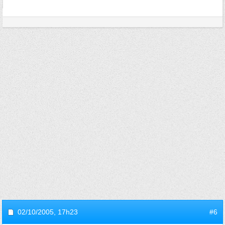
02/10/2005,
17h23
#6