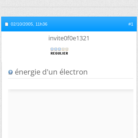
02/10/2005,
11h36
#1
invite0f0e1321
énergie d'un électron