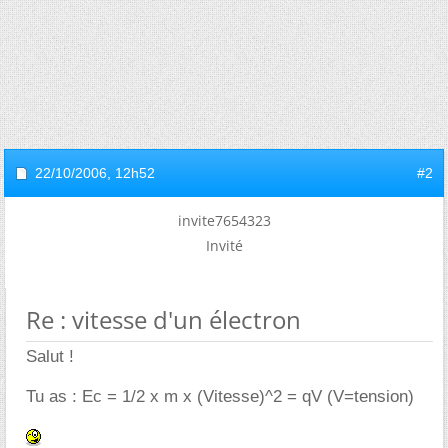
22/10/2006,
12h52
#2
invite7654323
Invité
Re : vitesse d'un électron
Salut !
Tu as : Ec = 1/2 x m x (Vitesse)^2 = qV (V=tension)