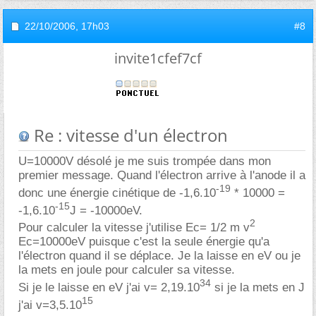
22/10/2006,
17h03
#8
invite1cfef7cf
Re : vitesse d'un électron
U=10000V désolé je me suis trompée dans mon
premier message. Quand l'électron arrive à l'anode il a
-19
donc une énergie cinétique de -1,6.10
* 10000 =
-15
-1,6.10
J = -10000eV.
2
Pour calculer la vitesse j'utilise Ec= 1/2 m v
Ec=10000eV puisque c'est la seule énergie qu'a
l'électron quand il se déplace. Je la laisse en eV ou je
la mets en joule pour calculer sa vitesse.
34
Si je le laisse en eV j'ai v= 2,19.10
si je la mets en J
15
j'ai v=3,5.10