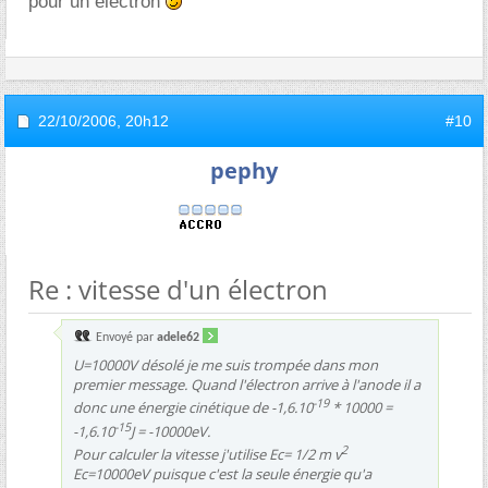
pour un électron
22/10/2006,
20h12
#10
pephy
Re : vitesse d'un électron
Envoyé par
adele62
U=10000V désolé je me suis trompée dans mon
premier message. Quand l'électron arrive à l'anode il a
-19
donc une énergie cinétique de -1,6.10
* 10000 =
-15
-1,6.10
J = -10000eV.
2
Pour calculer la vitesse j'utilise Ec= 1/2 m v
Ec=10000eV puisque c'est la seule énergie qu'a