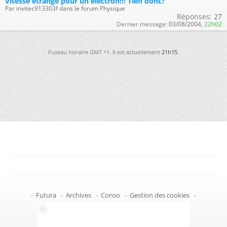
Vitesse étrange pour un électron!!! Tien donc?
Par invitec913303f dans le forum Physique
Réponses:
27
Dernier message:
03/08/2004,
22h02
Fuseau horaire GMT +1. Il est actuellement
21h15
.
-
Futura
-
Archives
-
Conso
-
Gestion des cookies
-
Politique de confidentialité
-
Haut de page