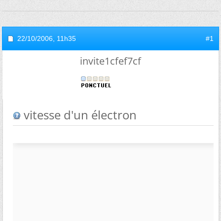
22/10/2006,
11h35
#1
invite1cfef7cf
vitesse d'un électron