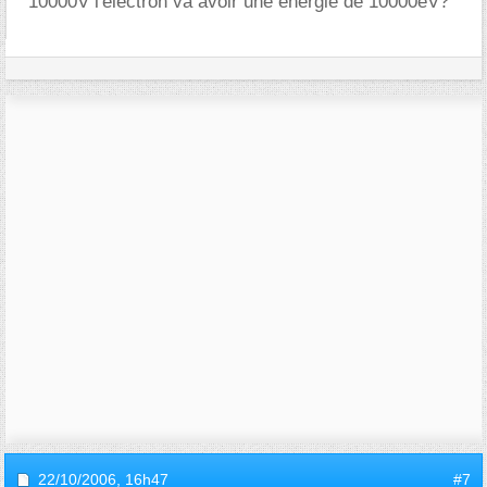
10000V l'électron va avoir une énergie de 10000eV?
22/10/2006,
16h47
#7