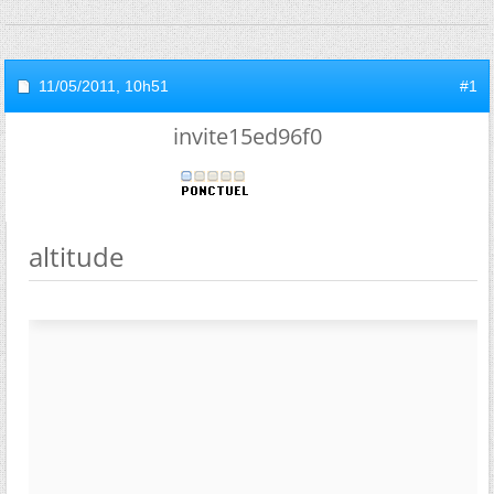
11/05/2011,
10h51
#1
invite15ed96f0
altitude