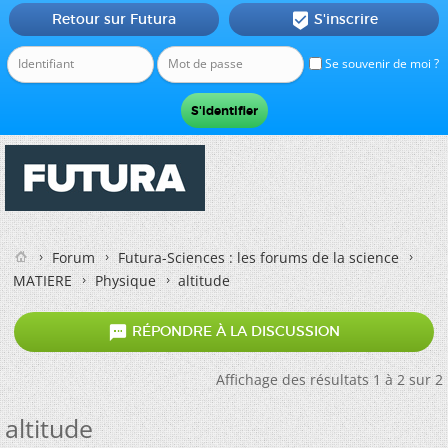
Retour sur Futura
S'inscrire

Se souvenir de moi ?
Forum
Futura-Sciences : les forums de la science
MATIERE
Physique
altitude

RÉPONDRE À LA DISCUSSION
Affichage des résultats 1 à 2 sur 2
altitude