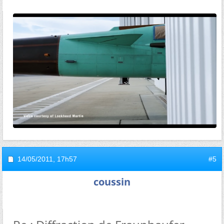
14/05/2011,
17h57
#5
coussin