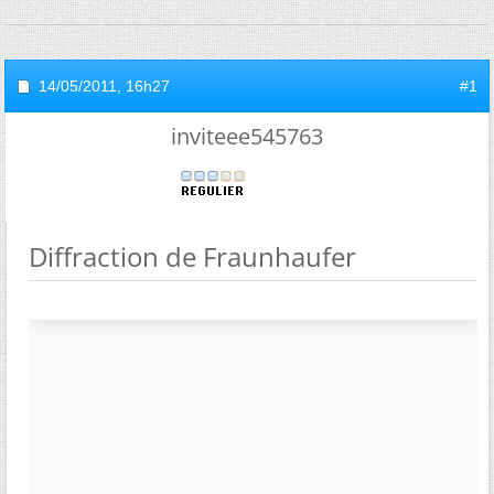
14/05/2011,
16h27
#1
inviteee545763
Diffraction de Fraunhaufer