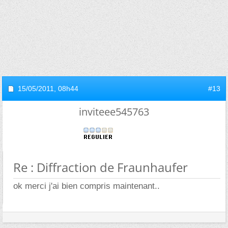
15/05/2011,
08h44
#13
inviteee545763
Re : Diffraction de Fraunhaufer
ok merci j'ai bien compris maintenant..