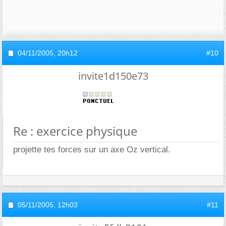
04/11/2005,
20h12
#10
invite1d150e73
Re : exercice physique
projette tes forces sur un axe Oz vertical.
05/11/2005,
12h03
#11