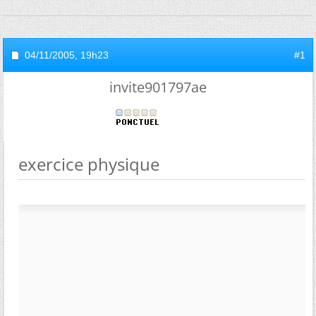
04/11/2005,
19h23
#1
invite901797ae
exercice physique