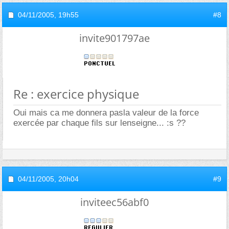
04/11/2005,
19h55
#8
invite901797ae
Re : exercice physique
Oui mais ca me donnera pasla valeur de la force
exercée par chaque fils sur lenseigne... :s ??
04/11/2005,
20h04
#9
inviteec56abf0