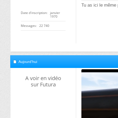
Tu as ici le mêm
Date d'inscription
janvier
1970
Messages
22 740
Aujourd'hui
A voir en vidéo
sur Futura