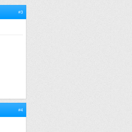
#3
#4