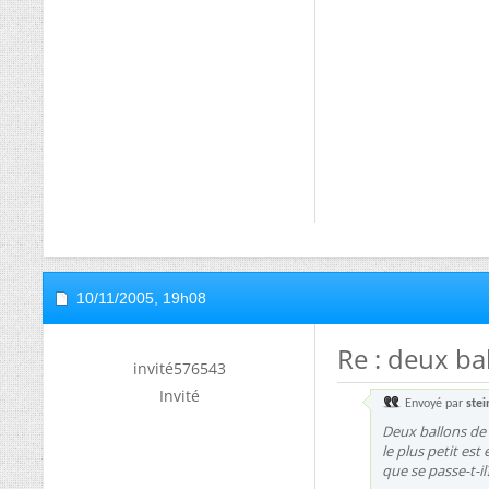
10/11/2005,
19h08
Re : deux bal
invité576543
Invité
Envoyé par
stei
Deux ballons de 
le plus petit es
que se passe-t-il