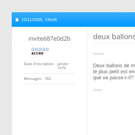
10/11/2005,
19h06
deux ballons.
invite687e0d2b
------
Date d'inscription
janvier
Deux ballons de mê
1970
le plus petit est e
que se passe-t-il?
Messages
502
-----