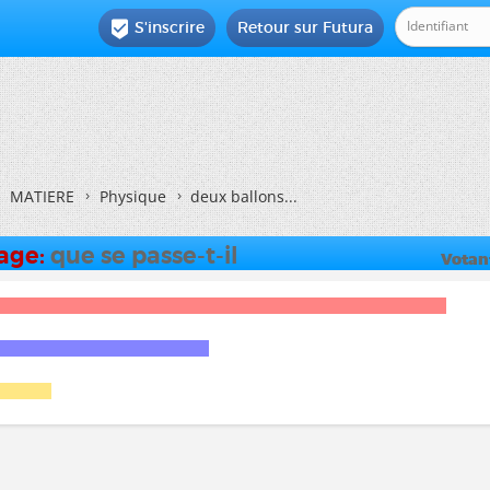
S'inscrire
Retour sur Futura

MATIERE
Physique
deux ballons...
dage:
que se passe-t-il
Votan