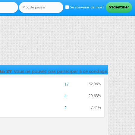
Se souvenir de moi ?
ts
27
. Vous ne pouvez pas participer à ce sondage.
62,96%
17
29,63%
8
7,41%
2