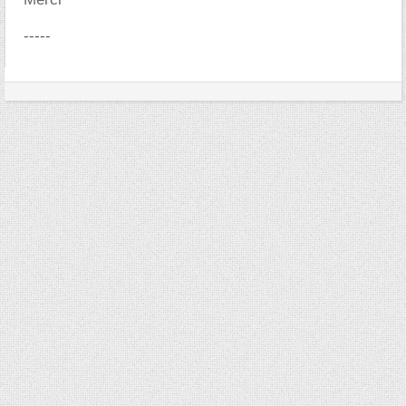
-----