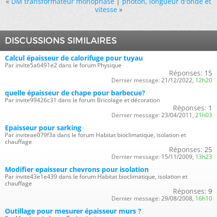
«
DM transformateur monophasé
|
photon, longueur d'onde et
vitesse
»
DISCUSSIONS SIMILAIRES
Calcul épaisseur de calorifuge pour tuyau
Par invite5a6491e2 dans le forum Physique
Réponses:
15
Dernier message:
21/12/2022,
12h20
quelle épaisseur de chape pour barbecue?
Par invite99426c31 dans le forum Bricolage et décoration
Réponses:
1
Dernier message:
23/04/2011,
21h03
Epaisseur pour sarking
Par inviteae079f3a dans le forum Habitat bioclimatique, isolation et
chauffage
Réponses:
25
Dernier message:
15/11/2009,
13h23
Modifier epaisseur chevrons pour isolation
Par invite43e1e439 dans le forum Habitat bioclimatique, isolation et
chauffage
Réponses:
9
Dernier message:
29/08/2008,
16h10
Outillage pour mesurer épaisseur murs ?