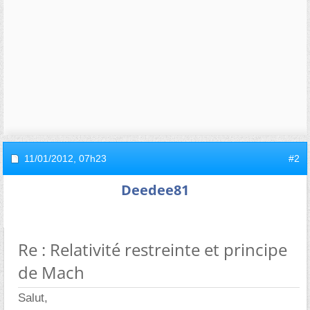
11/01/2012,
07h23
#2
Deedee81
Re : Relativité restreinte et principe
de Mach
Salut,