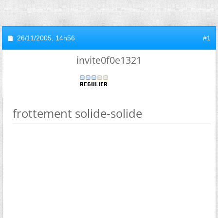
26/11/2005,
14h56
#1
invite0f0e1321
frottement solide-solide