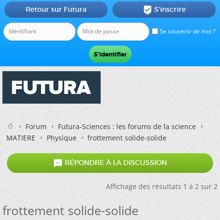
Retour sur Futura
S'inscrire

Se souvenir de moi ?
Forum
Futura-Sciences : les forums de la science
MATIERE
Physique
frottement solide-solide

RÉPONDRE À LA DISCUSSION
Affichage des résultats 1 à 2 sur 2
frottement solide-solide