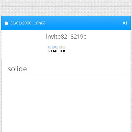
31/01/2006,
10h08
#1
invite8218219c
solide