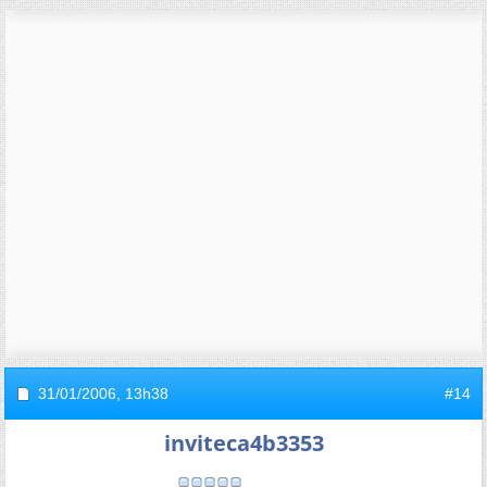
31/01/2006,
13h38
#14
inviteca4b3353