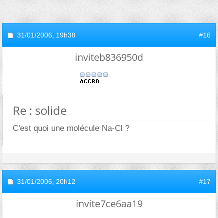
31/01/2006,
19h38
#16
inviteb836950d
Re : solide
C'est quoi une molécule Na-Cl ?
31/01/2006,
20h12
#17
invite7ce6aa19