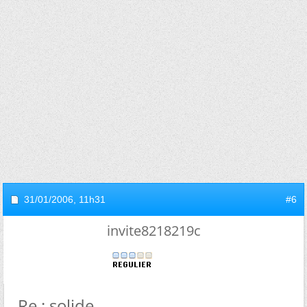
31/01/2006,
11h31
#6
invite8218219c
Re : solide