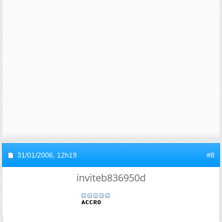
31/01/2006,
12h19
#8
inviteb836950d