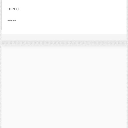
merci
-----