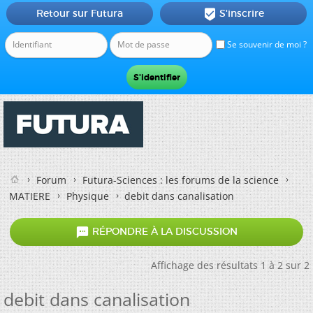
Retour sur Futura
S'inscrire

Se souvenir de moi ?
Forum
Futura-Sciences : les forums de la science
MATIERE
Physique
debit dans canalisation

RÉPONDRE À LA DISCUSSION
Affichage des résultats 1 à 2 sur 2
debit dans canalisation