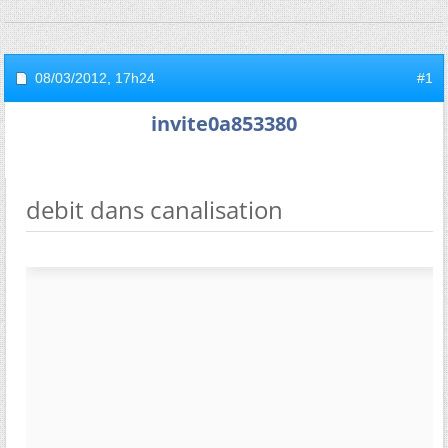
08/03/2012,
17h24
#1
invite0a853380
debit dans canalisation