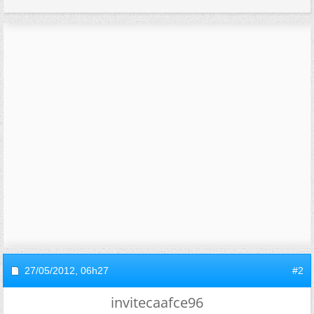
27/05/2012,
06h27
#2
invitecaafce96