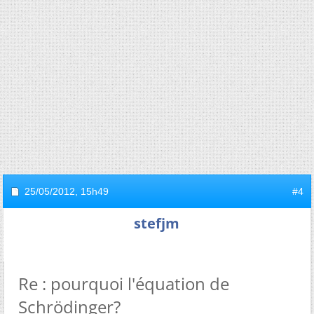
25/05/2012,
15h49
#4
stefjm
Re : pourquoi l'équation de
Schrödinger?