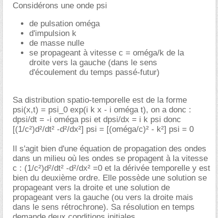
Considérons une onde psi
de pulsation oméga
d'impulsion k
de masse nulle
se propageant à vitesse c = oméga/k de la
droite vers la gauche (dans le sens
d'écoulement du temps passé-futur)
Sa distribution spatio-temporelle est de la forme
psi(x,t) = psi_0 exp(i k x - i oméga t), on a donc :
dpsi/dt = -i oméga psi et dpsi/dx = i k psi donc
[(1/c²)d²/dt² -d²/dx²] psi = [(oméga/c)² - k²] psi = 0
Il s'agit bien d'une équation de propagation des ondes
dans un milieu où les ondes se propagent à la vitesse
c : (1/c²)d²/dt² -d²/dx² =0 et la dérivée temporelle y est
bien du deuxième ordre. Elle possède une solution se
propageant vers la droite et une solution de
propageant vers la gauche (ou vers la droite mais
dans le sens rétrochrone). Sa résolution en temps
demande deux conditions initiales.