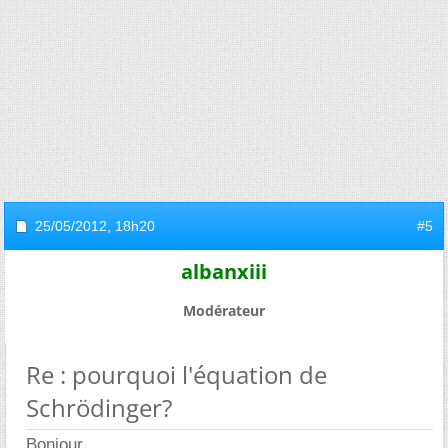
25/05/2012,
18h20
#5
albanxiii
Modérateur
Re : pourquoi l'équation de
Schrödinger?
Bonjour,