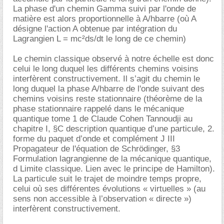
La phase d'un chemin Gamma suivi par l'onde de
matière est alors proportionnelle à A/hbarre (où A
désigne l'action A obtenue par intégration du
Lagrangien L = mc²ds/dt le long de ce chemin)
Le chemin classique observé à notre échelle est donc
celui le long duquel les différents chemins voisins
interfèrent constructivement. Il s’agit du chemin le
long duquel la phase A/hbarre de l'onde suivant des
chemins voisins reste stationnaire (théorème de la
phase stationnaire rappelé dans le mécanique
quantique tome 1 de Claude Cohen Tannoudji au
chapitre I, §C description quantique d’une particule, 2.
forme du paquet d’onde et complément J III
Propagateur de l'équation de Schrödinger, §3
Formulation lagrangienne de la mécanique quantique,
d Limite classique. Lien avec le principe de Hamilton).
La particule suit le trajet de moindre temps propre,
celui où ses différentes évolutions « virtuelles » (au
sens non accessible à l’observation « directe »)
interfèrent constructivement.