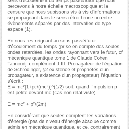
sens d'écoulement du temps passé/futur que nous
percevons à notre échelle macroscopique et la
censure que nous subissons vis à vis d'informations
se propageant dans le sens rétrochrone ou entre
évènements séparés par des intervalles de type
espace (1).
En nous restreignant au sens passé/futur
d'écoulement du temps (prise en compte des seules
ondes retardées, les ondes rayonnant vers le futur, cf
mécanique quantique tome 1 de Claude Cohen
Tannoudji complément J III, Propagateur de l'équation
de Schrödinger, §2 existence et propriétés d'un
propagateur, a existence d'un propagateur) l'équation
s'écrit :
E = mc²[1+pc/(mc²)]^(1/2) soit, quand l'impulsion p
est petite devant mc (cas non relativiste)
E = mc² + p²/(2m)
En considérant que seules comptent les variations
d'énergie (pas de niveau d'énergie absolue comme
admis en mécanique quantique, et ce, contrairement