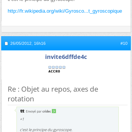
http://fr.wikipedia.org/wiki/Gyrosco...t_gyroscopique
26/05/2012,
16h16
#10
invite6dffde4c
Re : Objet au repos, axes de
rotation
Envoyé par
cridec
+1
c'est le principe du gyroscope.