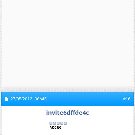
27/05/2012,
06h45
#16
invite6dffde4c