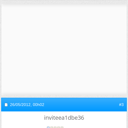
26/05/2012,
00h02
#3
inviteea1dbe36