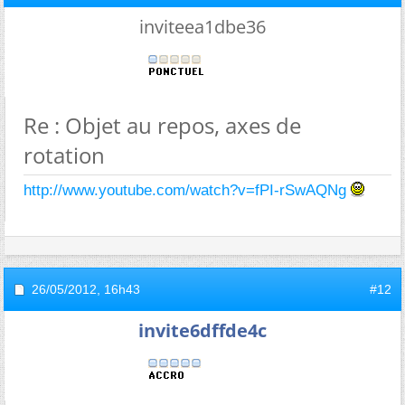
inviteea1dbe36
Re : Objet au repos, axes de
rotation
http://www.youtube.com/watch?v=fPI-rSwAQNg
26/05/2012,
16h43
#12
invite6dffde4c