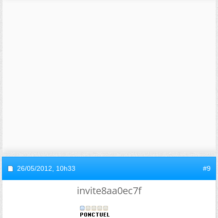
26/05/2012,
10h33
#9
invite8aa0ec7f