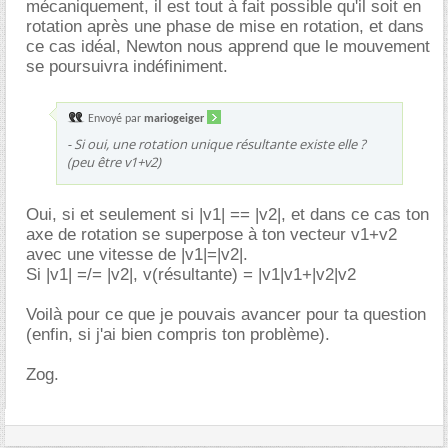
mécaniquement, il est tout à fait possible qu'il soit en
rotation après une phase de mise en rotation, et dans
ce cas idéal, Newton nous apprend que le mouvement
se poursuivra indéfiniment.
Envoyé par
mariogeiger
- Si oui, une rotation unique résultante existe elle ?
(peu être v1+v2)
Oui, si et seulement si |v1| == |v2|, et dans ce cas ton
axe de rotation se superpose à ton vecteur v1+v2
avec une vitesse de |v1|=|v2|.
Si |v1| =/= |v2|, v(résultante) = |v1|v1+|v2|v2
Voilà pour ce que je pouvais avancer pour ta question
(enfin, si j'ai bien compris ton problème).
Zog.