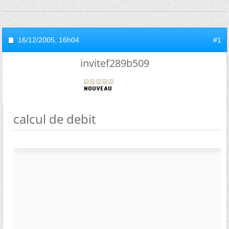
16/12/2005,
16h04
#1
invitef289b509
calcul de debit