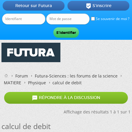
Retour sur Futura
S'inscrire

Se souvenir de moi ?
Forum
Futura-Sciences : les forums de la science
MATIERE
Physique
calcul de debit

RÉPONDRE À LA DISCUSSION
Affichage des résultats 1 à 1 sur 1
calcul de debit