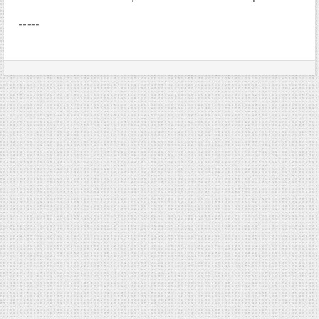
-----