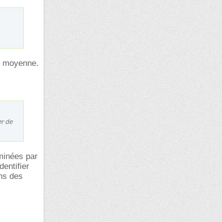
te moyenne.
er de
minées par
dentifier
ans des