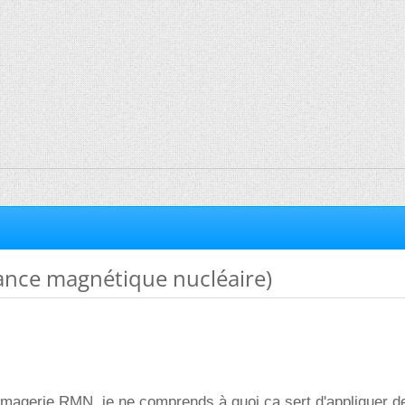
nce magnétique nucléaire)
imagerie RMN, je ne comprends à quoi ca sert d'appliquer d