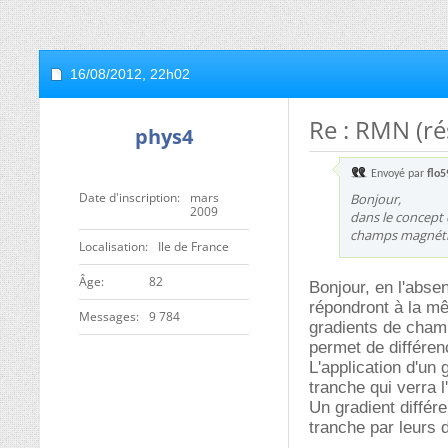
16/08/2012,
22h02
Re : RMN (r
phys4
Envoyé par
flo
Date d'inscription
mars
Bonjour,
2009
dans le concept 
champs magnétiq
Localisation
Ile de France
ge
82
Bonjour, en l'abse
répondront à la mê
Messages
9 784
gradients de champ
permet de différe
L'application d'un
tranche qui verra l
Un gradient différ
tranche par leurs 