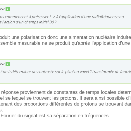
5957
ns commencent à précesser ? -> à l'application d'une radiofréquence ou
l'action d'un champs initial B0 ?
roduit une polarisation donc une aimantation nucléaire indui
semble mesurable ne se produit qu'après l'application d'une
5957
'on à déterminer un contraste sur le pixel ou voxel ? transformée de fourri
e réponse proviennent de constantes de temps locales déter
el se lequel se trouvent les protons. Il sera ainsi possible d'i
tenant des proportions différentes de protons se trouvant d
s.
Fourier du signal est sa séparation en fréquences.