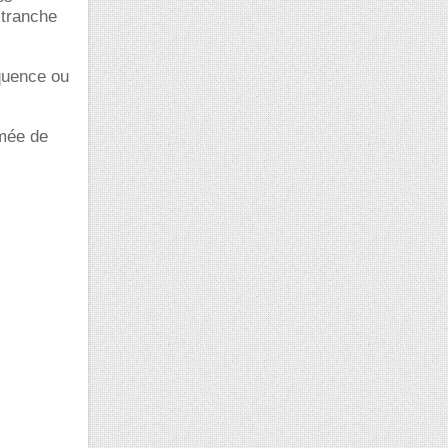
 tranche
quence ou
rmée de