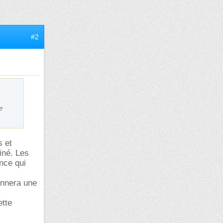
#2
e
s et
iné. Les
nce qui
onnera une
ette