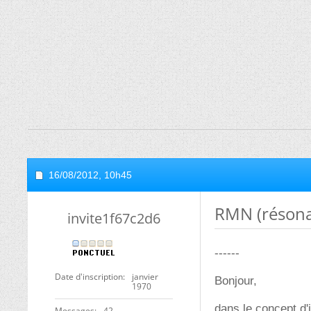
16/08/2012,
10h45
RMN (résona
invite1f67c2d6
------
Date d'inscription
janvier
Bonjour,
1970
dans le concept d'
Messages
42