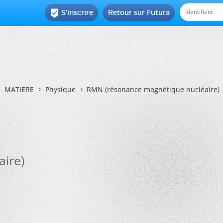
S'inscrire
Retour sur Futura

MATIERE
Physique
RMN (résonance magnétique nucléaire)
ire)