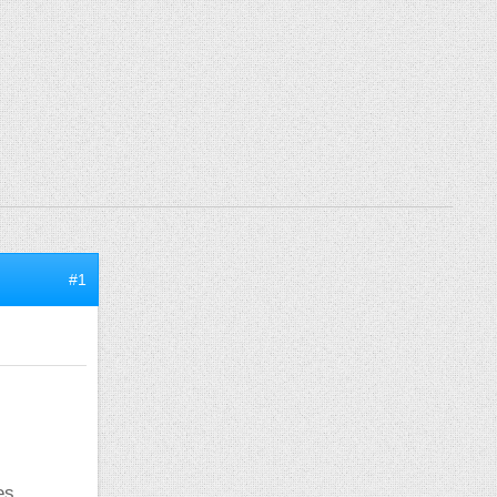
#1
es