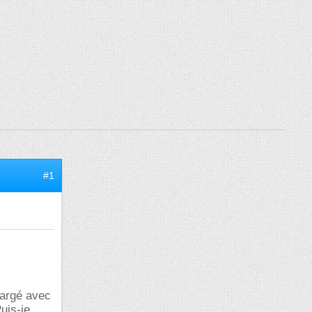
#1
hargé avec
uis-je