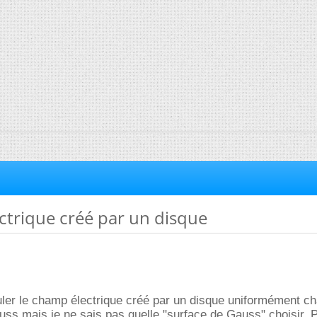
trique créé par un disque
uler le champ électrique créé par un disque uniformément c
ss mais je ne sais pas quelle "surface de Gauss" choisir. P