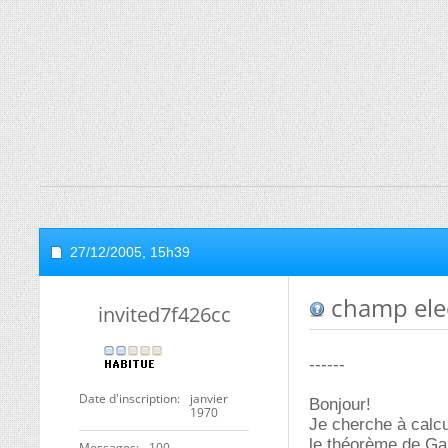
27/12/2005,
15h39
champ elec
invited7f426cc
------
Date d'inscription
janvier
Bonjour!
1970
Je cherche à calc
le théorème de Gau
Messages
100