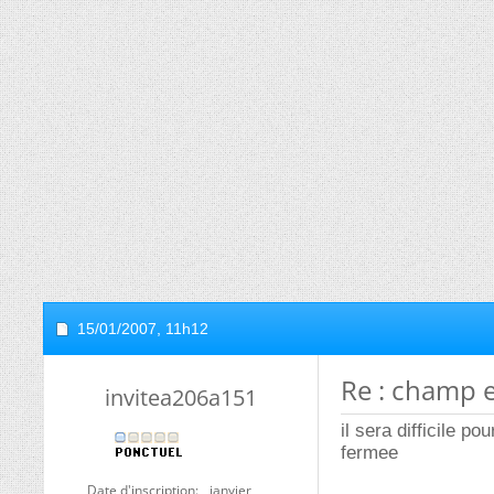
15/01/2007,
11h12
Re : champ e
invitea206a151
il sera difficile p
fermee
Date d'inscription
janvier