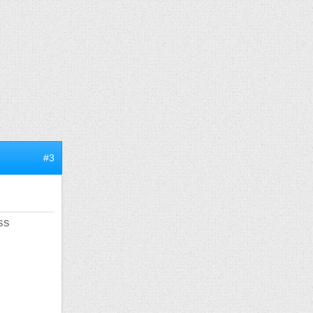
#3
ss