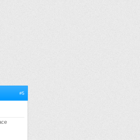
#5
face