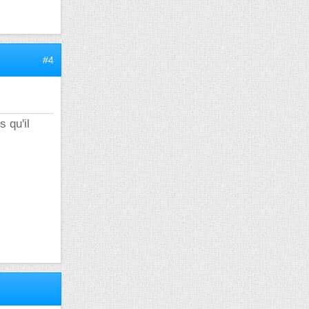
#4
 qu'il