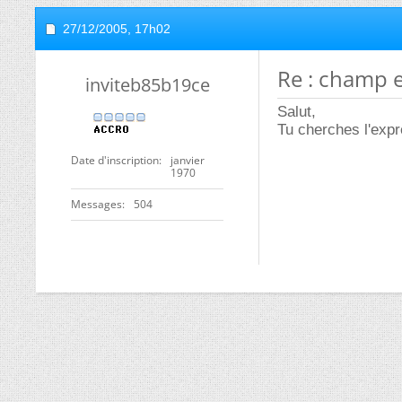
27/12/2005,
17h02
Re : champ e
inviteb85b19ce
Salut,
Tu cherches l'exp
Date d'inscription
janvier
1970
Messages
504