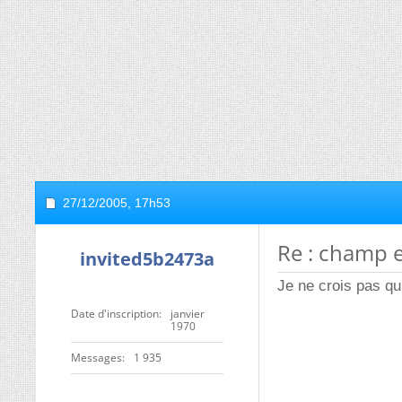
27/12/2005,
17h53
Re : champ e
invited5b2473a
Je ne crois pas qu
Date d'inscription
janvier
1970
Messages
1 935