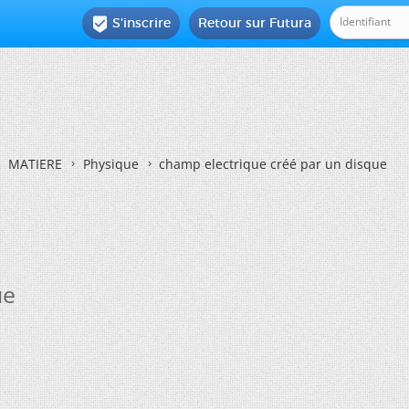
S'inscrire
Retour sur Futura

MATIERE
Physique
champ electrique créé par un disque
ue