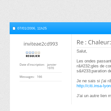
07/01/2006,
11h25
Re : Chaleur:
inviteae2cd993
Salut,
Les ondes passant 
Date d'inscription
janvier
r&#232;gles de con
1970
s&#233;paration de
Messages
166
Je ne sais si j'ai 
http://citi.insa-ly
J'ai un autre lien