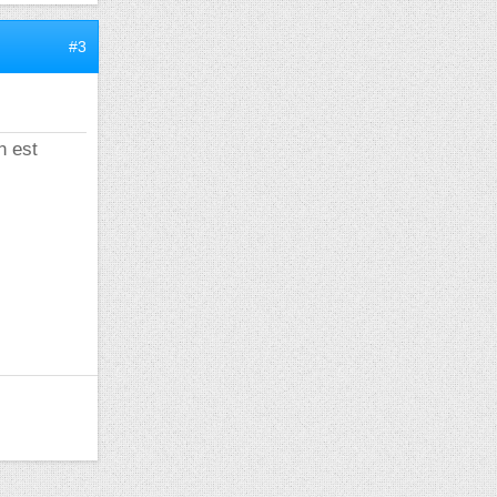
#3
n est