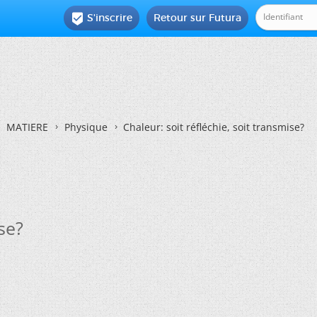
S'inscrire
Retour sur Futura

MATIERE
Physique
Chaleur: soit réfléchie, soit transmise?
se?