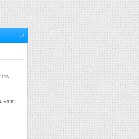
#2
 les
uivant :