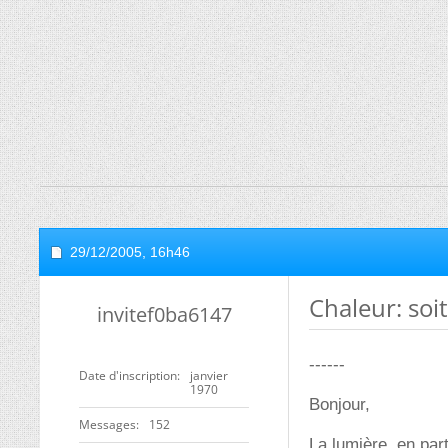
29/12/2005,
16h46
Chaleur: soit
invitef0ba6147
------
Date d'inscription
janvier
1970
Bonjour,
Messages
152
La lumière, en part