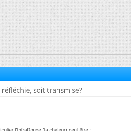
 réfléchie, soit transmise?
iculier l'InfraRouge (la chaleur) peut être :