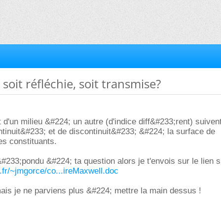
 soit réfléchie, soit transmise?
d'un milieu &#224; un autre (d'indice diff&#233;rent) suivent
tinuit&#233; et de discontinuit&#233; &#224; la surface de
s constituants.
r&#233;pondu &#224; ta question alors je t'envois sur le lien s
on.fr/~jmgorce/co...ireMaxwell.doc
 mais je ne parviens plus &#224; mettre la main dessus !