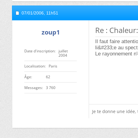
07/01/2006,
11h51
Re : Chaleur:
zoup1
Il faut faire atten
li&#233;e au spect
Date d'inscription
juillet
Le rayonnement n'e
2004
Localisation
Paris
ge
62
Messages
3 760
Je te donne une idée,