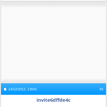
14/12/2012,
13h01
#2
invite6dffde4c