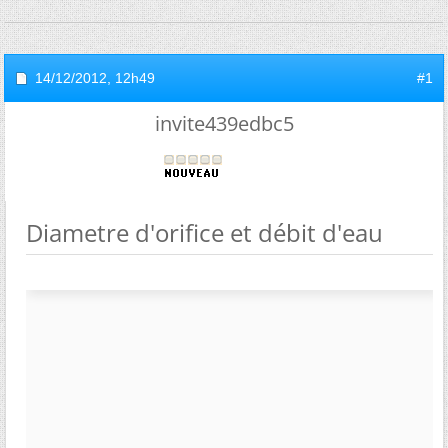
14/12/2012,
12h49
#1
invite439edbc5
Diametre d'orifice et débit d'eau