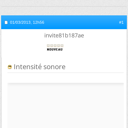
01/03/2013,
12h56
#1
invite81b187ae
Intensité sonore