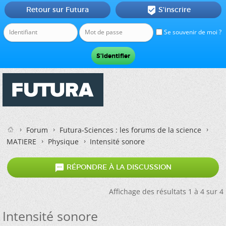
Retour sur Futura
S'inscrire

Se souvenir de moi ?
Forum
Futura-Sciences : les forums de la science
MATIERE
Physique
Intensité sonore

RÉPONDRE À LA DISCUSSION
Affichage des résultats 1 à 4 sur 4
Intensité sonore