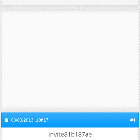
03/03/2013,
10h17
#4
invite81b187ae