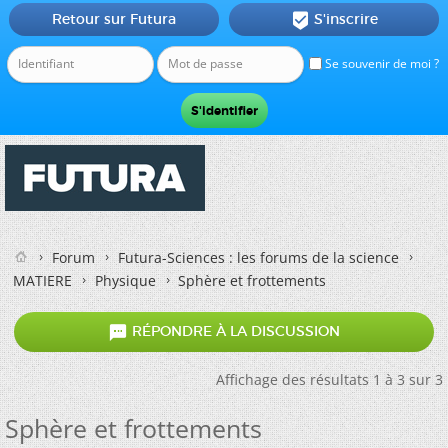
Retour sur Futura
S'inscrire

Se souvenir de moi ?
Forum
Futura-Sciences : les forums de la science
MATIERE
Physique
Sphère et frottements

RÉPONDRE À LA DISCUSSION
Affichage des résultats 1 à 3 sur 3
Sphère et frottements