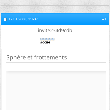
17/01/2006,
11h37
#1
invite234d9cdb
Sphère et frottements