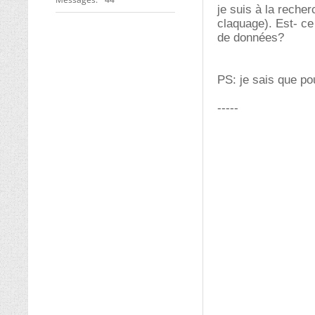
je suis à la recher
claquage). Est- ce
de données?
PS: je sais que pou
-----