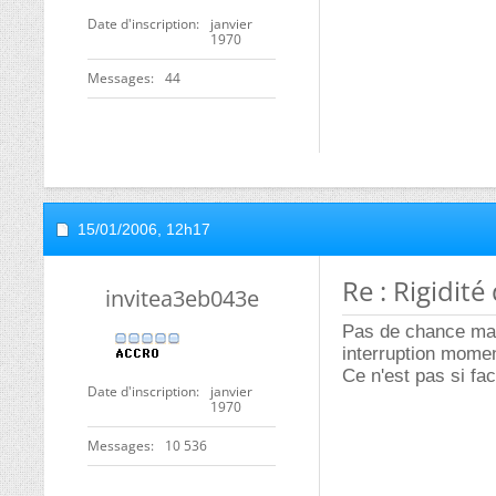
Date d'inscription
janvier
1970
Messages
44
15/01/2006,
12h17
Re : Rigidité
invitea3eb043e
Pas de chance mais
interruption mome
Ce n'est pas si fa
Date d'inscription
janvier
1970
Messages
10 536