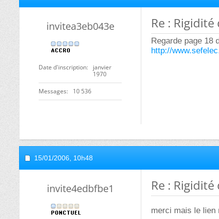
Re : Rigidité
invitea3eb043e
Regarde page 18 d
http://www.sefele
Date d'inscription
janvier
1970
Messages
10 536
15/01/2006,
10h48
Re : Rigidité
invite4edbfbe1
merci mais le lie