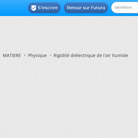
S'inscrire
Retour sur Futura

MATIERE
Physique
Rigidité diélectrique de l'air humide