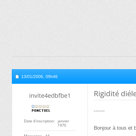
13/01/2006,
09h46
Rigidité diél
invite4edbfbe1
------
Date d'inscription
janvier
1970
Bonjour à tous et
Messages
44