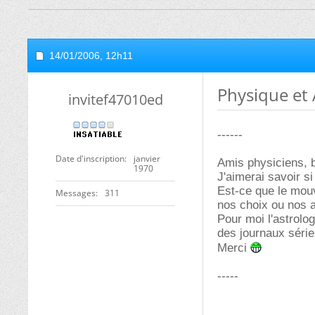
14/01/2006,
12h11
Physique et 
invitef47010ed
------
Date d'inscription
janvier
Amis physiciens, b
1970
J'aimerai savoir si
Est-ce que le mou
Messages
311
nos choix ou nos 
Pour moi l'astrolo
des journaux série
Merci
-----