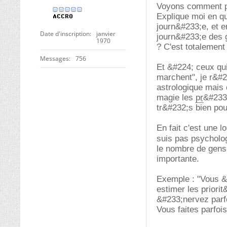
Voyons comment p
Explique moi en qu
journ&#233;e, et e
Date d'inscription
janvier
journ&#233;e des 
1970
? C'est totalement
Messages
756
Et &#224; ceux qui
marchent", je r&#2
astrologique mais 
magie les
pr
&#233;
tr&#232;s bien pou
En fait c'est une 
suis pas psychol
le nombre de gens 
importante.
Exemple : "Vous &
estimer les priori
&#233;nervez parfo
Vous faites parfoi