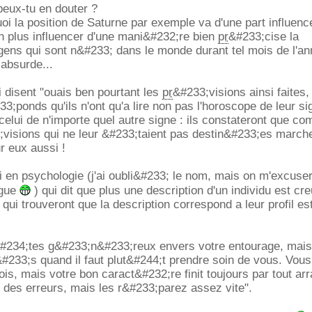
eux-tu en douter ?
oi la position de Saturne par exemple va d'une part influenc
n plus influencer d'une mani&#232;re bien
pr
&#233;cise la
gens qui sont n&#233; dans le monde durant tel mois de l'a
 absurde...
 disent "ouais ben pourtant les
pr
&#233;visions ainsi faites, 
33;ponds qu'ils n'ont qu'a lire non pas l'horoscope de leur si
celui de n'importe quel autre signe : ils constateront que c
visions qui ne leur &#233;taient pas destin&#233;es march
r eux aussi !
loi en psychologie (j'ai oubli&#233; le nom, mais on m'excuser
ogue
) qui dit que plus une description d'un individu est cr
qui trouveront que la description correspond a leur profil es
#234;tes g&#233;n&#233;reux envers votre entourage, mai
t&#233;s quand il faut plut&#244;t prendre soin de vous. Vou
is, mais votre bon caract&#232;re finit toujours par tout arr
s des erreurs, mais les r&#233;parez assez vite".