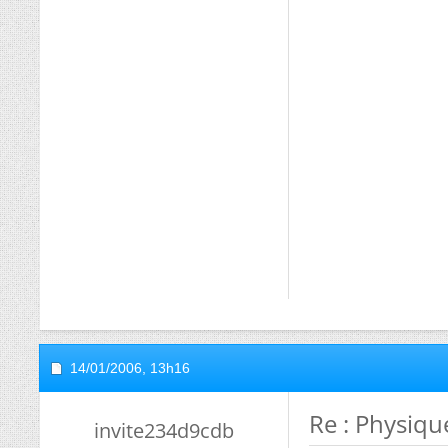
14/01/2006,
13h16
Re : Physiqu
invite234d9cdb