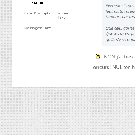
Exemple : "Vous 
faut plutôt pren
Date d'inscription
janvier
toujours par tout
1970
Messages
665
Que celui qui ne
Que les rares qu
qu'ils s'y recon
NON j'ai très 
erreurs! NUL ton 