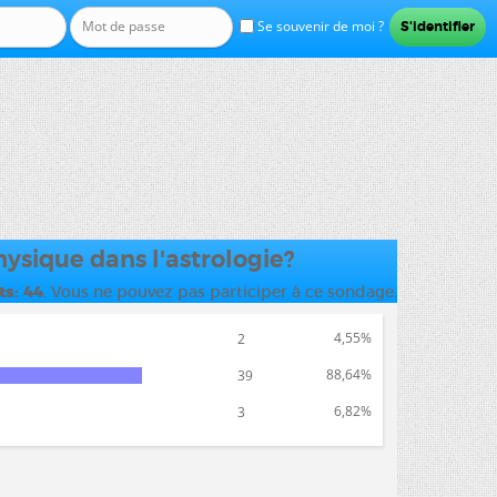
Se souvenir de moi ?
hysique dans l'astrologie?
ts
44
. Vous ne pouvez pas participer à ce sondage.
4,55%
2
88,64%
39
6,82%
3