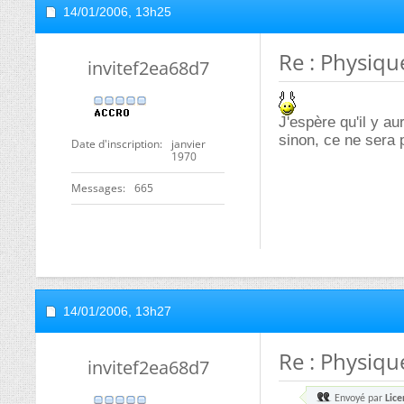
14/01/2006,
13h25
Re : Physiqu
invitef2ea68d7
J'espère qu'il y a
sinon, ce ne sera 
Date d'inscription
janvier
1970
Messages
665
14/01/2006,
13h27
Re : Physiqu
invitef2ea68d7
Envoyé par
Lic