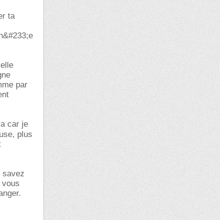
er ta
nn&#233;e
elle
gne
omme par
ent
a car je
euse, plus
t
s savez
s vous
anger.