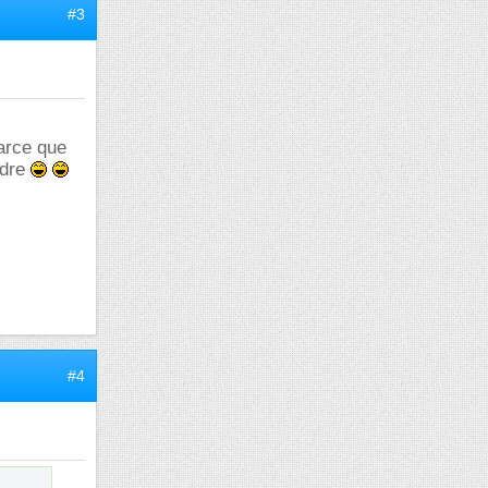
#3
parce que
rdre
#4