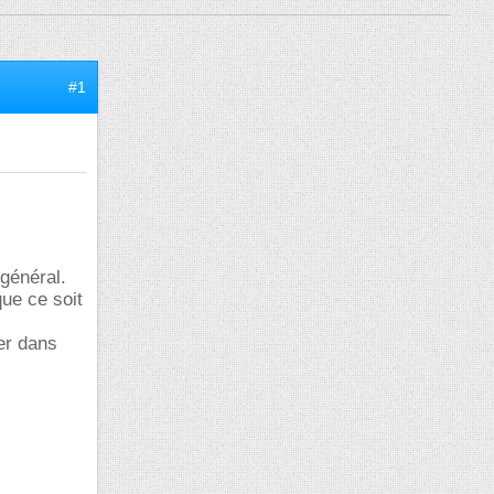
#1
 général.
ue ce soit
ver dans