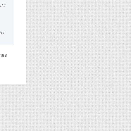
 il
ter
 mes