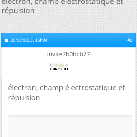
électron, champ électrostatique et
répulsion
28/08/2013,
16h04
#1
invite7b0bcb77
électron, champ électrostatique et
répulsion