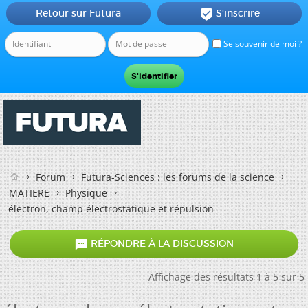
Retour sur Futura
S'inscrire

Se souvenir de moi ?
Forum
Futura-Sciences : les forums de la science
MATIERE
Physique
électron, champ électrostatique et répulsion

RÉPONDRE À LA DISCUSSION
Affichage des résultats 1 à 5 sur 5