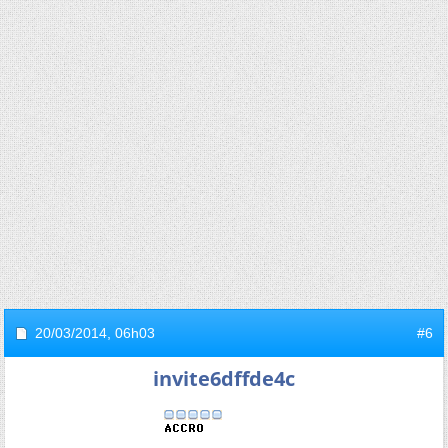
20/03/2014,
06h03
#6
invite6dffde4c