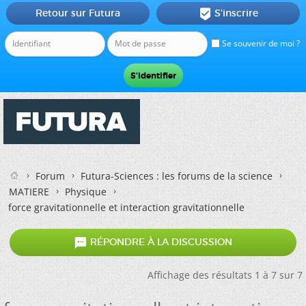
Retour sur Futura
S'inscrire

Se souvenir de moi ?
Forum
Futura-Sciences : les forums de la science
MATIERE
Physique
force gravitationnelle et interaction gravitationnelle

RÉPONDRE À LA DISCUSSION
Affichage des résultats 1 à 7 sur 7