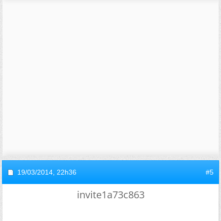
19/03/2014,
22h36
#5
invite1a73c863