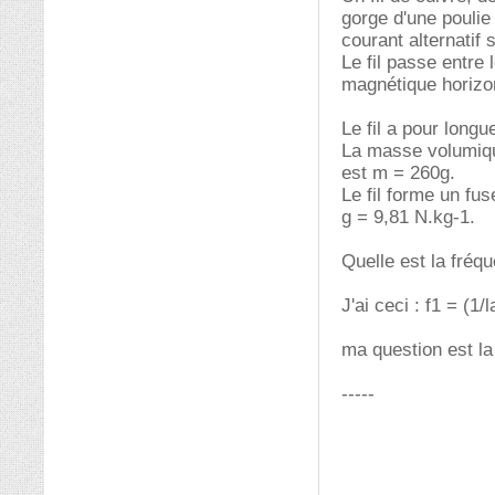
gorge d'une poulie 
courant alternatif 
Le fil passe entre
magnétique horizont
Le fil a pour long
La masse volumique
est m = 260g.
Le fil forme un fus
g = 9,81 N.kg-1.
Quelle est la fréq
J'ai ceci : f1 = (
ma question est la
-----