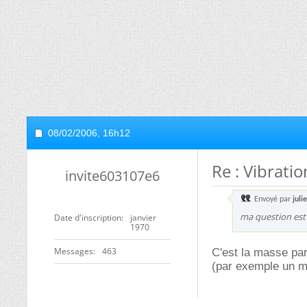
08/02/2006,
16h12
Re : Vibratio
invite603107e6
Envoyé par
juli
ma question est l
Date d'inscription
janvier
1970
Messages
463
C'est la masse par 
(par exemple un me