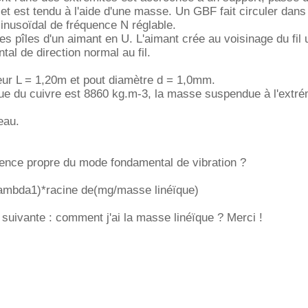
et est tendu à l'aide d'une masse. Un GBF fait circuler dans 
sinusoïdal de fréquence N réglable.
 les pîles d'un aimant en U. L'aimant crée au voisinage du fi
al de direction normal au fil.
ueur L = 1,20m et pout diamètre d = 1,0mm.
 du cuivre est 8860 kg.m-3, la masse suspendue à l'extrémi
eau.
uence propre du mode fondamental de vibration ?
1/lambda1)*racine de(mg/masse linéïque)
 suivante : comment j'ai la masse linéïque ? Merci !