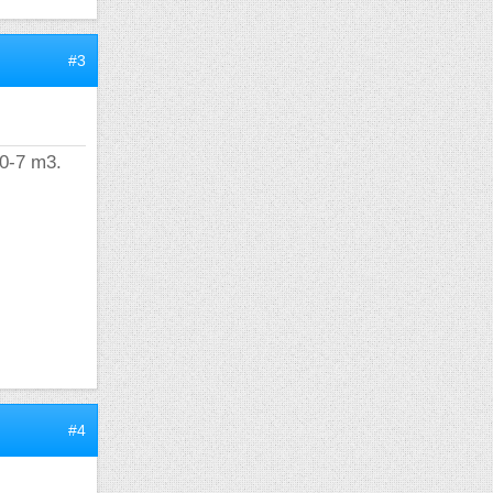
#3
10-7 m3.
#4