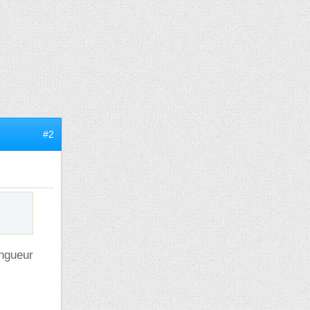
#2
ongueur