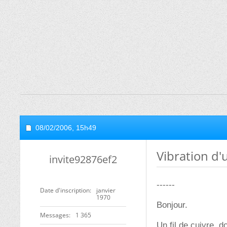
08/02/2006,
15h49
Vibration d'u
invite92876ef2
------
Date d'inscription
janvier
1970
Bonjour.
Messages
1 365
Un fil de cuivre, 