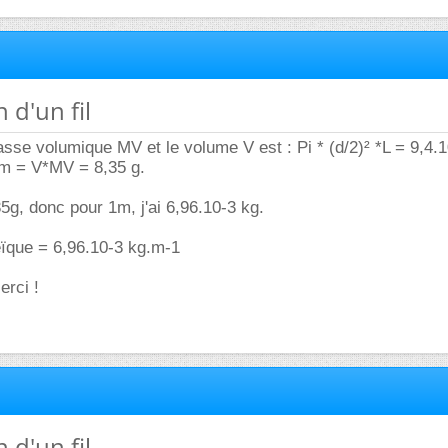
n d'un fil
masse volumique MV et le volume V est : Pi * (d/2)² *L = 9,4.
 m = V*MV = 8,35 g.
35g, donc pour 1m, j'ai 6,96.10-3 kg.
ïque = 6,96.10-3 kg.m-1
erci !
n d'un fil