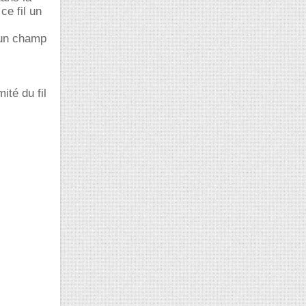
ce fil un
l un champ
té du fil