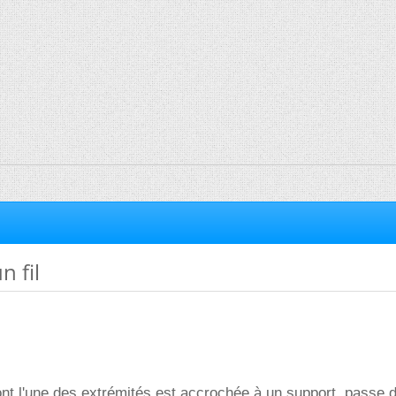
n fil
dont l'une des extrémités est accrochée à un support, passe 