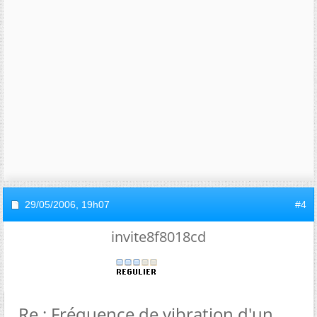
29/05/2006,
19h07
#4
invite8f8018cd
Re : Fréquence de vibration d'un