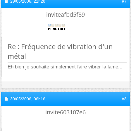
29/05/2006,
21h28
#7
inviteafbd5f89
Re : Fréquence de vibration d'un
métal
Eh bien je souhaite simplement faire vibrer la lame...
30/05/2006,
06h16
#8
invite603107e6