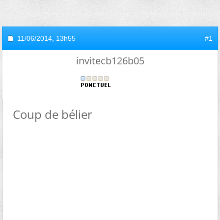
11/06/2014,
13h55
#1
invitecb126b05
Coup de bélier