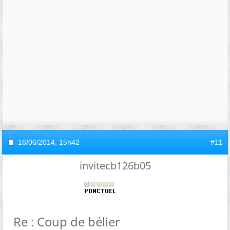
16/06/2014,
15h42
#11
invitecb126b05
Re : Coup de bélier