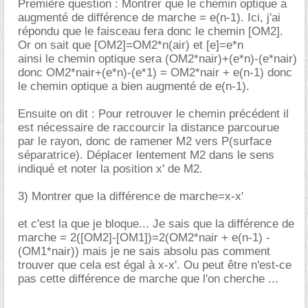
Première question : Montrer que le chemin optique a
augmenté de différence de marche = e(n-1). Ici, j'ai
répondu que le faisceau fera donc le chemin [OM2].
Or on sait que [OM2]=OM2*n(air) et [e]=e*n
ainsi le chemin optique sera (OM2*nair)+(e*n)-(e*nair)
donc OM2*nair+(e*n)-(e*1) = OM2*nair + e(n-1) donc
le chemin optique a bien augmenté de e(n-1).
Ensuite on dit : Pour retrouver le chemin précédent il
est nécessaire de raccourcir la distance parcourue
par le rayon, donc de ramener M2 vers P(surface
séparatrice). Déplacer lentement M2 dans le sens
indiqué et noter la position x' de M2.
3) Montrer que la différence de marche=x-x'
et c'est la que je bloque... Je sais que la différence de
marche = 2([OM2]-[OM1])=2(OM2*nair + e(n-1) -
(OM1*nair)) mais je ne sais absolu pas comment
trouver que cela est égal à x-x'. Ou peut être n'est-ce
pas cette différence de marche que l'on cherche ...