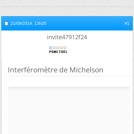
21/09/2014,
13h20
#1
invite47912f24
Interféromètre de Michelson