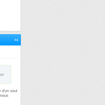
#4
rps
 d'un seul
 nous