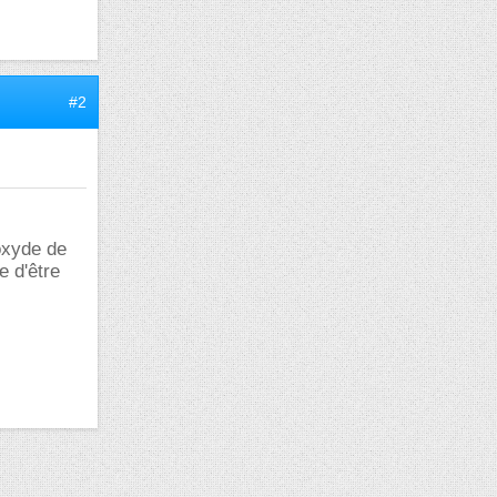
#2
oxyde de
 d'être