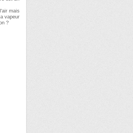
l'air mais
la vapeur
on ?