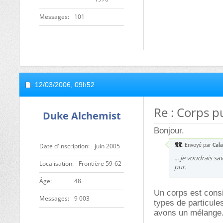
Messages
101
12/03/2006,
09h52
Re : Corps pu
Duke Alchemist
Bonjour.
Date d'inscription
juin 2005
Envoyé par
Cal
... je voudrais s
Localisation
Frontière 59-62
pur.
ge
48
Un corps est consi
Messages
9 003
types de particule
avons un mélange