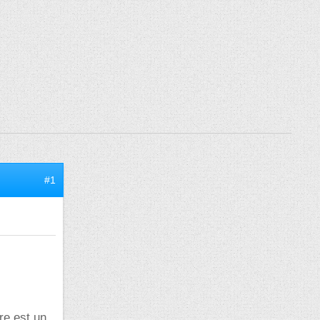
#1
re est un