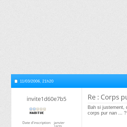
11/03/2006,
21h20
Re : Corps pu
invite1d60e7b5
Bah si justement, 
corps pur nan ... ?
Date d'inscription
janvier
1970