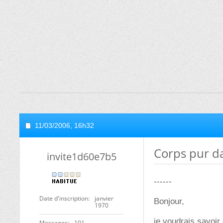
11/03/2006,
16h32
Corps pur dan
invite1d60e7b5
------
Date d'inscription
janvier
Bonjour,
1970
je voudrais savoir
Messages
101