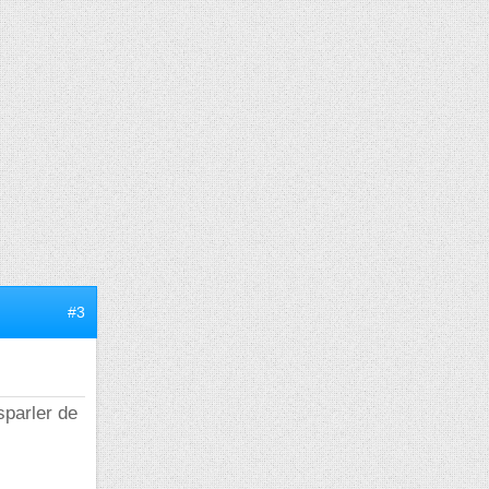
#3
sparler de