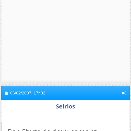
06/02/2007,
17h02
#8
Seirios