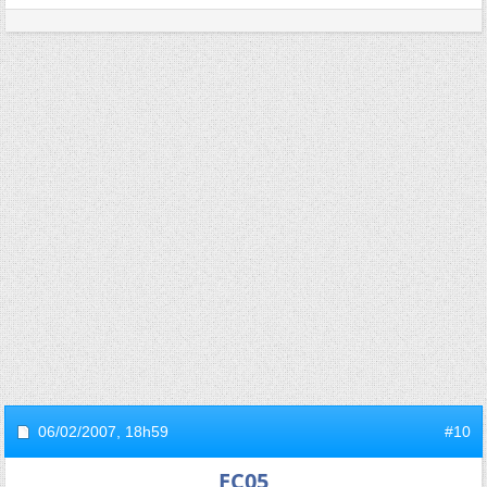
06/02/2007,
18h59
#10
FC05