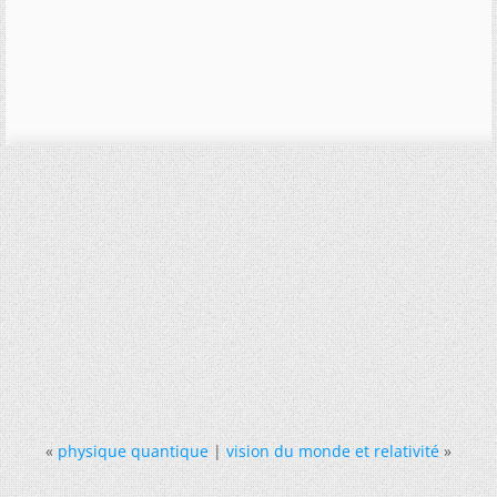
«
physique quantique
|
vision du monde et relativité
»