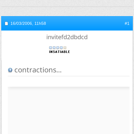
16/03/2006,
11h58
#1
invitefd2dbdcd
contractions...