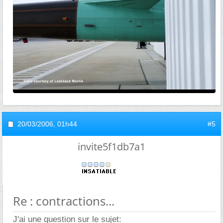
20/03/2006,
01h44
#5
invite5f1db7a1
Re : contractions...
J'ai une question sur le sujet: