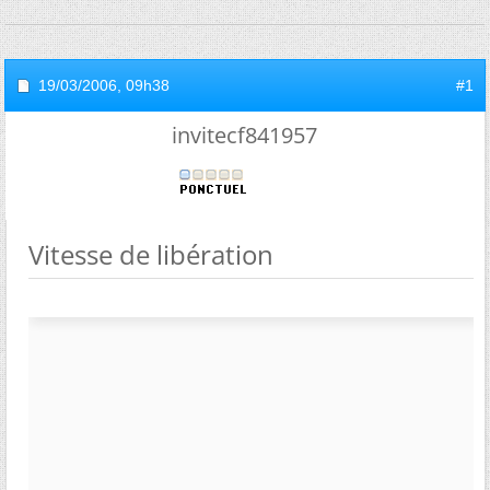
19/03/2006,
09h38
#1
invitecf841957
Vitesse de libération