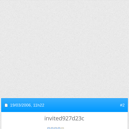
19/03/2006,
11h22
#2
invited927d23c