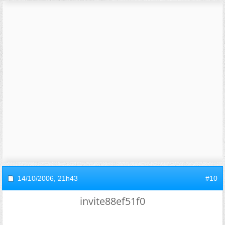
14/10/2006,
21h43
#10
invite88ef51f0