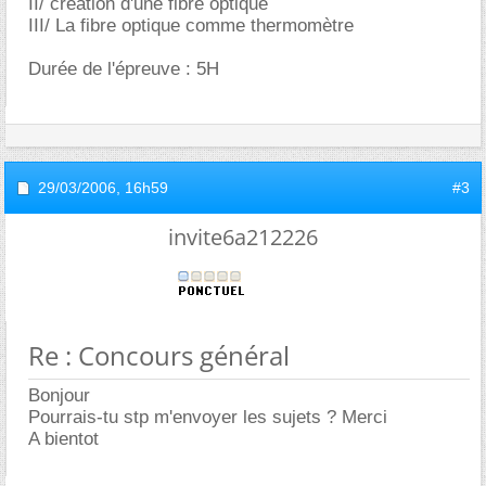
II/ création d'une fibre optique
III/ La fibre optique comme thermomètre
Durée de l'épreuve : 5H
29/03/2006,
16h59
#3
invite6a212226
Re : Concours général
Bonjour
Pourrais-tu stp m'envoyer les sujets ? Merci
A bientot