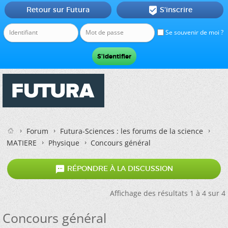
Retour sur Futura
S'inscrire

Se souvenir de moi ?
Forum
Futura-Sciences : les forums de la science
MATIERE
Physique
Concours général

RÉPONDRE À LA DISCUSSION
Affichage des résultats 1 à 4 sur 4
Concours général