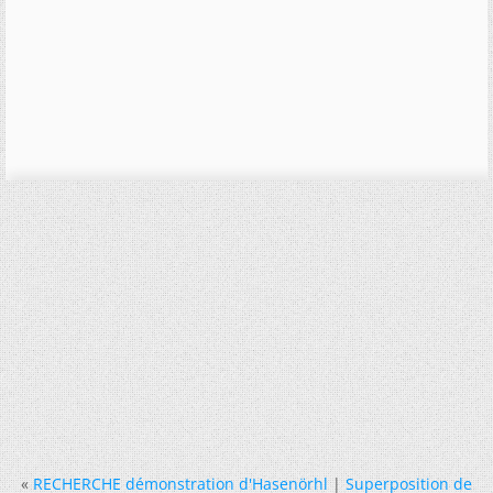
«
RECHERCHE démonstration d'Hasenörhl
|
Superposition de