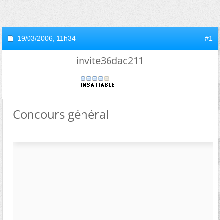
19/03/2006,
11h34
#1
invite36dac211
Concours général