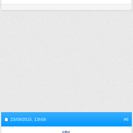
23/09/2015,
13h58
#6
JPL