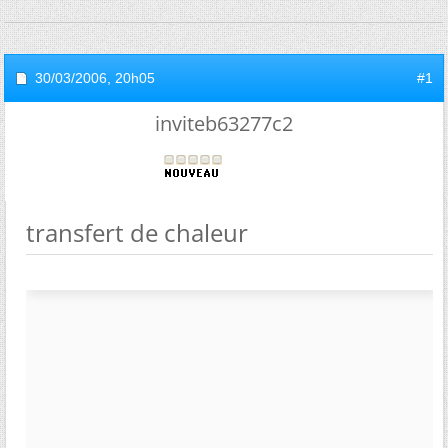
30/03/2006,
20h05
#1
inviteb63277c2
transfert de chaleur