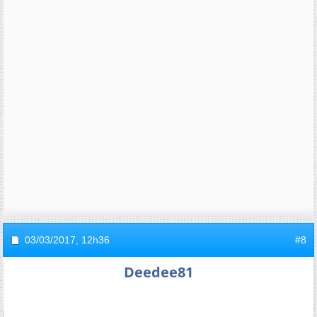
03/03/2017,
12h36
#8
Deedee81