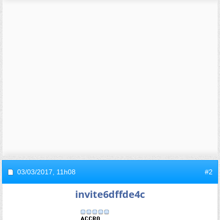
03/03/2017,
11h08
#2
invite6dffde4c