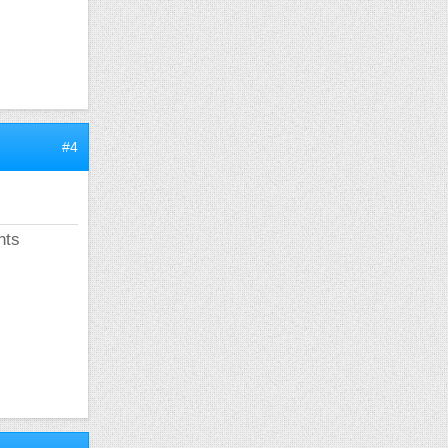
#4
nts