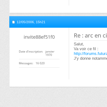
12/05/2006,
15h21
Re : arc en ci
invite88ef51f0
Salut,
Va voir ce fil :
Date d'inscription
janvier
http://forums.fut
1970
J'y donne notammen
Messages
16 020