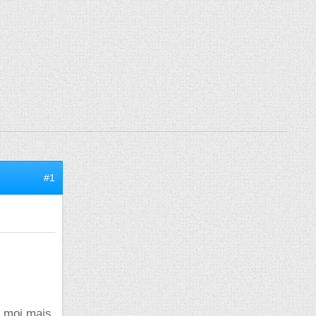
#1
re moi mais