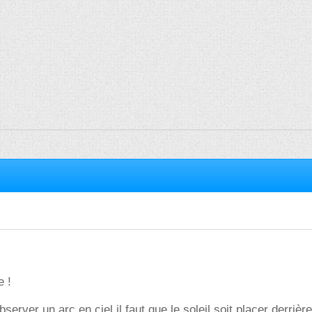
e !
server un arc en ciel il faut que le soleil soit placer derriè