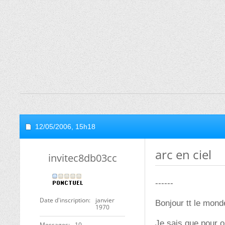
12/05/2006,
15h18
arc en ciel
invitec8db03cc
------
Date d'inscription
janvier
Bonjour tt le mond
1970
Je sais que pour ob
Messages
10