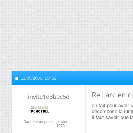
12/05/2006,
15h52
Re : arc en ci
invite1d3b9c5d
en fait pour avoir u
décompose la lumiè
il faut savoir que 
Date d'inscription
janvier
1970