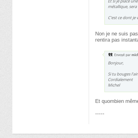
Et si je place u
métallique, sera 
C'est ce dont je v
Non je ne suis pas
rentira pas instant
Envoyé par
mic
Bonjour,
Si tu bouges l'a
Cordialement
Michel
Et quombien même,
-----