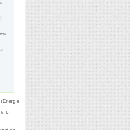
de
Q
ment
 à
 (Energie
de la