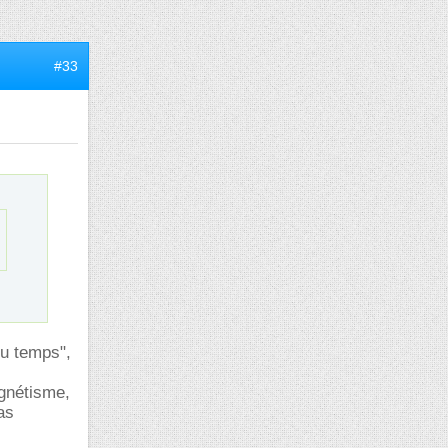
#33
du temps",
agnétisme,
as