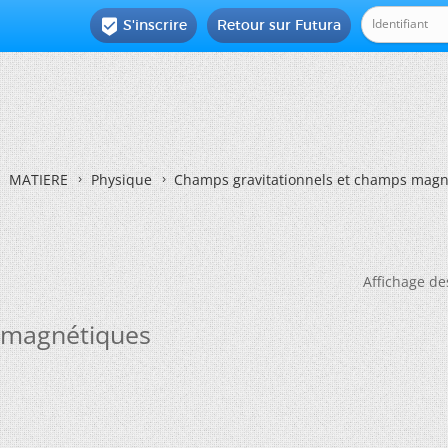
S'inscrire
Retour sur Futura

MATIERE
Physique
Champs gravitationnels et champs magn
Affichage de
 magnétiques