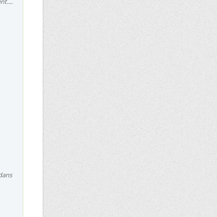
t....
 dans