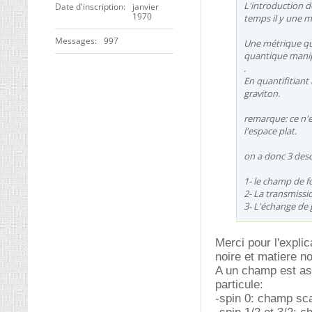
L'introduction de
Date d'inscription
janvier
1970
temps il y une m
Messages
997
Une métrique qu
quantique manipu
.
En quantifitiant
graviton.
remarque: ce n'e
l'espace plat.
on a donc 3 descr
1- le champ de f
2- La transmissi
3- L'échange de 
Merci pour l'expli
noire et matiere no
A un champ est as
particule:
-spin 0: champ sca