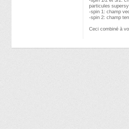
-spin 1/2 et 3/2: 
particules supers
-spin 1: champ vect
-spin 2: champ tens
Ceci combiné à vot