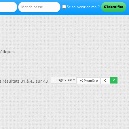
Se souvenir de moi ?
étiques
s résultats 31 à 43 sur 43
Page 2 sur 2
2
Première