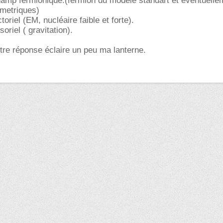
champ fermionique.(fermion du modele standart et éventuelle
ymetriques)
oriel (EM, nucléaire faible et forte).
oriel ( gravitation).
re réponse éclaire un peu ma lanterne.