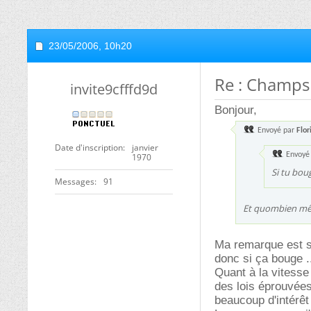
23/05/2006,
10h20
Re : Champs
invite9cfffd9d
Bonjour,
Envoyé par
Flor
Date d'inscription
janvier
Envoyé
1970
Si tu bou
Messages
91
Et quombien mêm
Ma remarque est si
donc si ça bouge .
Quant à la vitess
des lois éprouvées
beaucoup d'intérêt