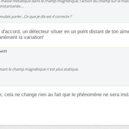
ne masse metallique dans le champ magnétique, l'action du champ sur la mas
instantanée....
oulais parler...Ce que je dis est-il correcte ?
 d'accord, un détecteur situer en un point distant de ton aim
anément la variation!
hel33
imant le champ magnétique n'est plus statique.
 cela ne change rien au fait que le phénomène ne sera inst