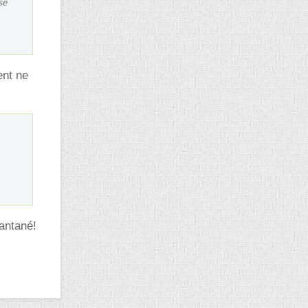
se
ent ne
antané!