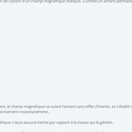
ler de l'action d'un champ magnétique statique...Comme un aimant permanen
ant, le champ magnétique va suivre l'aimant sans effet d'inertie...et s'établir
ronnement instantanément...
que n'aura aucune inertie par rapport à la masse qui le génére...