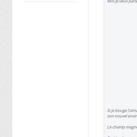
Moi je veux par
Si je bouge l'aim
son nouvel envi
Le champ magnéti