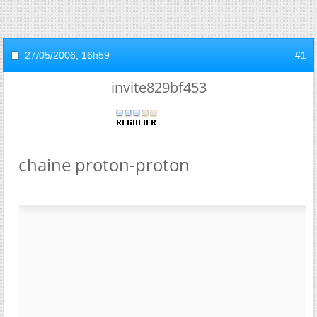
27/05/2006,
16h59
#1
invite829bf453
chaine proton-proton