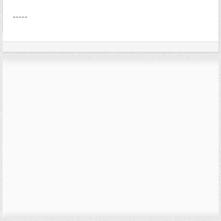
-----