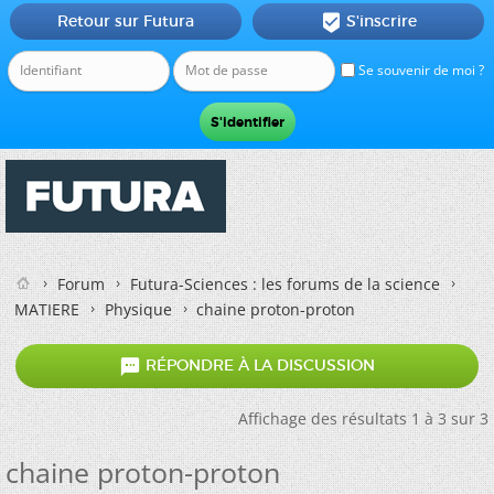
Retour sur Futura
S'inscrire

Se souvenir de moi ?
Forum
Futura-Sciences : les forums de la science
MATIERE
Physique
chaine proton-proton

RÉPONDRE À LA DISCUSSION
Affichage des résultats 1 à 3 sur 3
chaine proton-proton