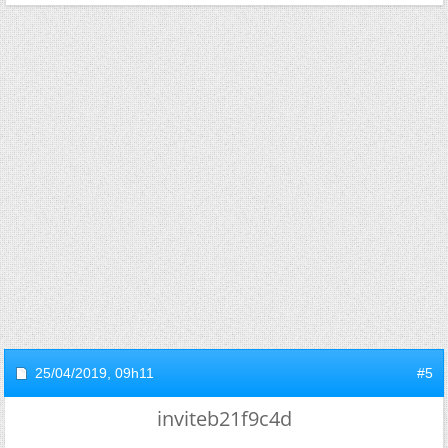
25/04/2019,
09h11
#5
inviteb21f9c4d