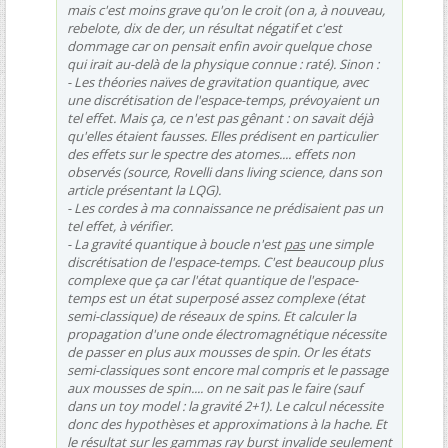
mais c'est moins grave qu'on le croit (on a, à nouveau,
rebelote, dix de der, un résultat négatif et c'est
dommage car on pensait enfin avoir quelque chose
qui irait au-delà de la physique connue : raté). Sinon :
- Les théories naïves de gravitation quantique, avec
une discrétisation de l'espace-temps, prévoyaient un
tel effet. Mais ça, ce n'est pas gênant : on savait déjà
qu'elles étaient fausses. Elles prédisent en particulier
des effets sur le spectre des atomes.... effets non
observés (source, Rovelli dans living science, dans son
article présentant la LQG).
- Les cordes à ma connaissance ne prédisaient pas un
tel effet, à vérifier.
- La gravité quantique à boucle n'est
pas
une simple
discrétisation de l'espace-temps. C'est beaucoup plus
complexe que ça car l'état quantique de l'espace-
temps est un état superposé assez complexe (état
semi-classique) de réseaux de spins. Et calculer la
propagation d'une onde électromagnétique nécessite
de passer en plus aux mousses de spin. Or les états
semi-classiques sont encore mal compris et le passage
aux mousses de spin.... on ne sait pas le faire (sauf
dans un toy model : la gravité 2+1). Le calcul nécessite
donc des hypothèses et approximations à la hache. Et
le résultat sur les gammas ray burst invalide seulement