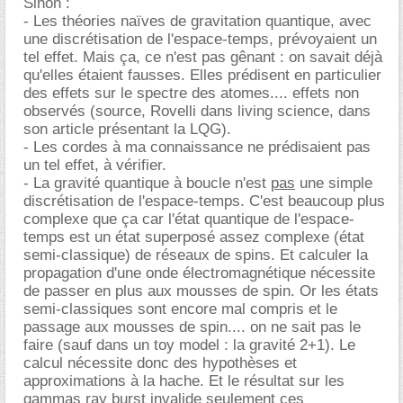
Sinon :
- Les théories naïves de gravitation quantique, avec
une discrétisation de l'espace-temps, prévoyaient un
tel effet. Mais ça, ce n'est pas gênant : on savait déjà
qu'elles étaient fausses. Elles prédisent en particulier
des effets sur le spectre des atomes.... effets non
observés (source, Rovelli dans living science, dans
son article présentant la LQG).
- Les cordes à ma connaissance ne prédisaient pas
un tel effet, à vérifier.
- La gravité quantique à boucle n'est
pas
une simple
discrétisation de l'espace-temps. C'est beaucoup plus
complexe que ça car l'état quantique de l'espace-
temps est un état superposé assez complexe (état
semi-classique) de réseaux de spins. Et calculer la
propagation d'une onde électromagnétique nécessite
de passer en plus aux mousses de spin. Or les états
semi-classiques sont encore mal compris et le
passage aux mousses de spin.... on ne sait pas le
faire (sauf dans un toy model : la gravité 2+1). Le
calcul nécessite donc des hypothèses et
approximations à la hache. Et le résultat sur les
gammas ray burst invalide seulement ces