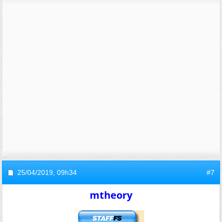
25/04/2019,
09h34
#7
mtheory