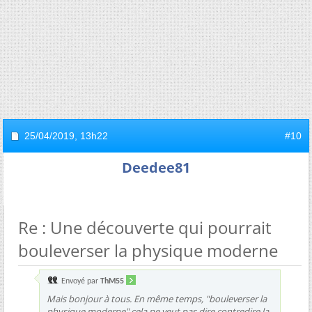
25/04/2019,
13h22
#10
Deedee81
Re : Une découverte qui pourrait
bouleverser la physique moderne
Envoyé par
ThM55
Mais bonjour à tous. En même temps, "bouleverser la
physique moderne" cela ne veut pas dire contredire la