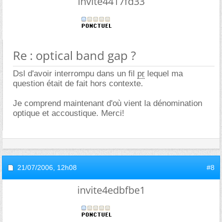
invite4417fd33
Re : optical band gap ?
Dsl d'avoir interrompu dans un fil
pr
lequel ma
question était de fait hors contexte.
Je comprend maintenant d'où vient la dénomination
optique et accoustique. Merci!
21/07/2006,
12h08
#8
invite4edbfbe1