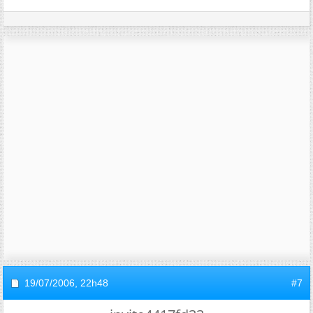
19/07/2006,
22h48
#7