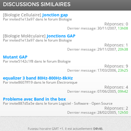
DISCUSSIONS SIMILAIRES
[Biologie Cellulaire]
Jonction gap
Par invited1e13a97 dans le forum Biologie
Réponses:
0
Dernier message:
30/11/2007,
13h08
[Biologie Moléculaire]
Jonctions GAP
Par invited1e13a97 dans le forum Biologie
Réponses:
1
Dernier message:
29/11/2007,
20h38
Mutant GAP
Par invite5142c1f8 dans le forum Biologie
Réponses:
9
Dernier message:
17/03/2006,
23h25
equalizer 3 band 80Hz-800Hz-8kHz
Par invite8607ff19 dans le forum Électronique
Réponses:
4
Dernier message:
07/06/2005,
09h42
Probleme avec Band in the box
Par invite887d5a5e dans le forum Logiciel - Software - Open Source
Réponses:
2
Dernier message:
28/02/2005,
12h50
Fuseau horaire GMT +1. Il est actuellement
04h46
.