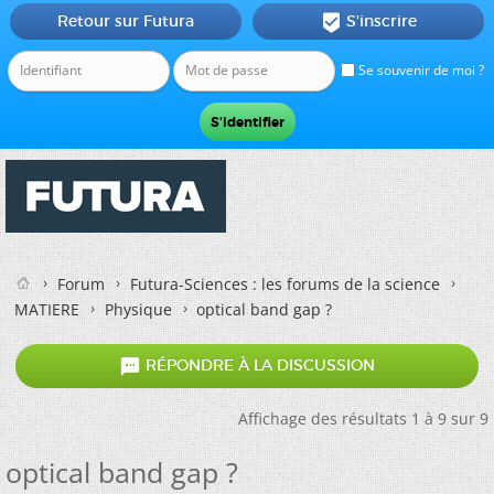
Retour sur Futura
S'inscrire

Se souvenir de moi ?
Forum
Futura-Sciences : les forums de la science
MATIERE
Physique
optical band gap ?

RÉPONDRE À LA DISCUSSION
Affichage des résultats 1 à 9 sur 9
optical band gap ?