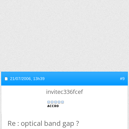
21/07/2006,
13h39
#9
invitec336fcef
Re : optical band gap ?