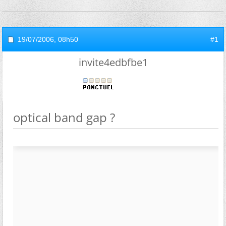
19/07/2006,
08h50
#1
invite4edbfbe1
optical band gap ?