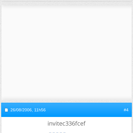
26/08/2006,
11h56
#4
invitec336fcef