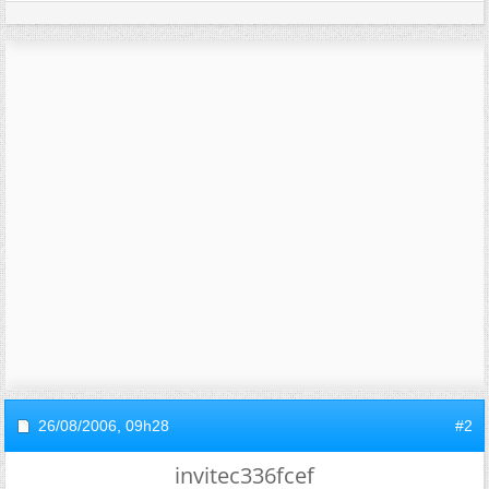
26/08/2006,
09h28
#2
invitec336fcef