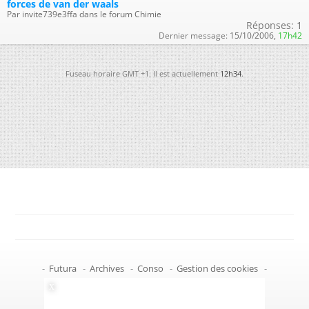
forces de van der waals
Par invite739e3ffa dans le forum Chimie
Réponses:
1
Dernier message:
15/10/2006,
17h42
Fuseau horaire GMT +1. Il est actuellement
12h34
.
-
Futura
-
Archives
-
Conso
-
Gestion des cookies
-
Politique de confidentialité
-
Haut de page