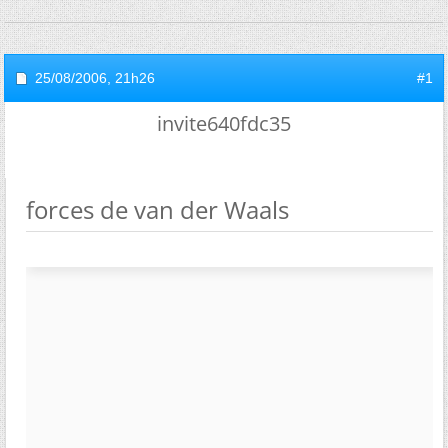
25/08/2006,
21h26
#1
invite640fdc35
forces de van der Waals