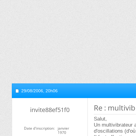
29/08/2006,
20h06
Re : multivi
invite88ef51f0
Salut,
Un multivibrateur 
Date d'inscription
janvier
d'oscillations (d'où
1970