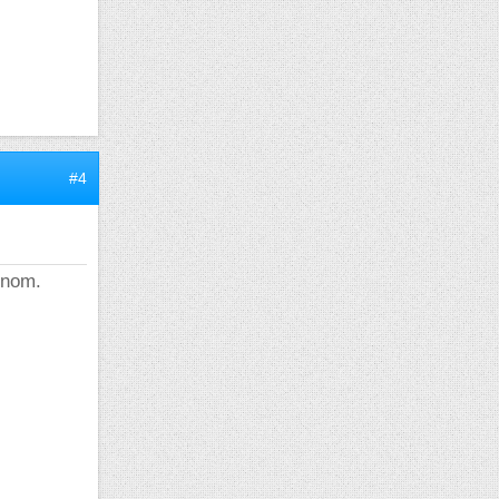
#4
 nom.