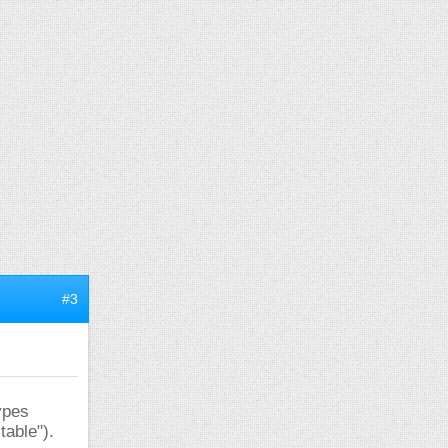
#3
ypes
table").