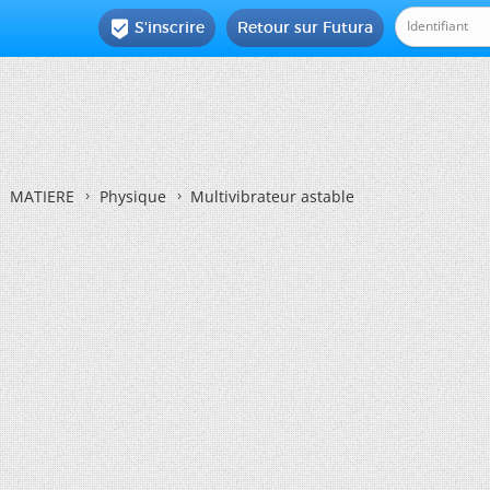
S'inscrire
Retour sur Futura

MATIERE
Physique
Multivibrateur astable