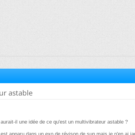
ur astable
aurait-il une idée de ce qu'est un multivibrateur astable ?
 est apparu dans un exo de révison de sup mais je n'en ai j