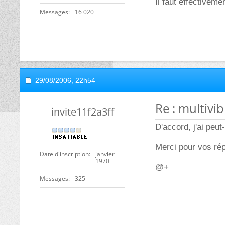
Il faut effectiveme
Messages
16 020
29/08/2006,
22h54
Re : multivi
invite11f2a3ff
D'accord, j'ai peu
Merci pour vos ré
Date d'inscription
janvier
1970
@+
Messages
325