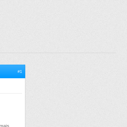
#1
amais