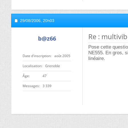
29/08/2006,
20h03
Re : multivi
b@z66
Pose cette questio
NE555. En gros, si
Date d'inscription
août 2005
linéaire.
Localisation
Grenoble
ge
47
Messages
3 339