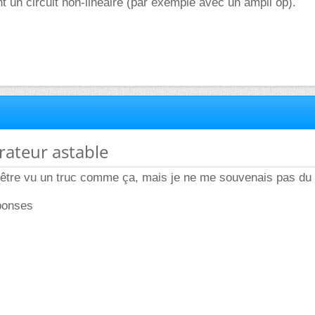
nt un circuit non-linéaire (par exemple avec un ampli op).
brateur astable
t-être vu un truc comme ça, mais je ne me souvenais pas du
ponses