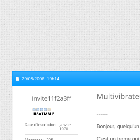
29/08/2006,
19h14
Multivibrate
invite11f2a3ff
------
Date d'inscription
janvier
Bonjour, quelqu'un 
1970
C'est un terme qui
Messages
325