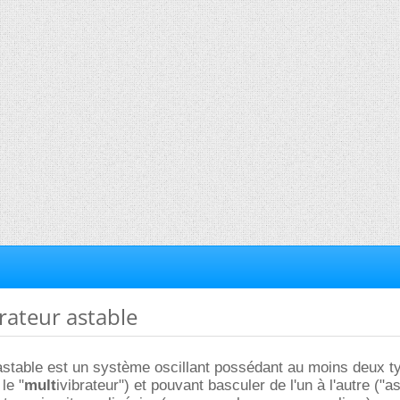
brateur astable
astable est un système oscillant possédant au moins deux t
 le "
mult
ivibrateur") et pouvant basculer de l'un à l'autre ("as