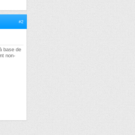
#2
 à base de
nt non-